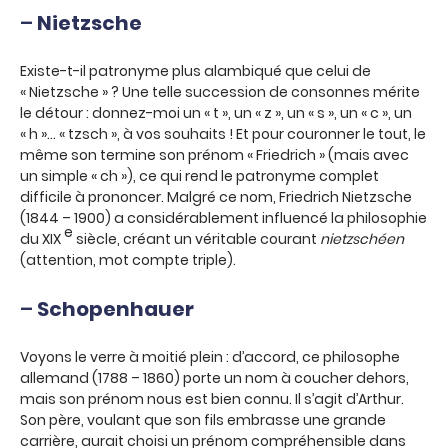
–
Nietzsche
Existe-t-il patronyme plus alambiqué que celui de
« Nietzsche » ? Une telle succession de consonnes mérite
le détour : donnez-moi un « t », un « z », un « s », un « c », un
« h »… « tzsch », à vos souhaits ! Et pour couronner le tout, le
même son termine son prénom « Friedrich » (mais avec
un simple « ch »), ce qui rend le patronyme complet
difficile à prononcer. Malgré ce nom, Friedrich Nietzsche
(1844 – 1900) a considérablement influencé la philosophie
e
du XIX
siècle, créant un véritable courant
nietzschéen
(attention, mot compte triple).
–
Schopenhauer
Voyons le verre à moitié plein : d’accord, ce philosophe
allemand (1788 – 1860) porte un nom à coucher dehors,
mais son prénom nous est bien connu. Il s’agit d’Arthur.
Son père, voulant que son fils embrasse une grande
carrière, aurait choisi un prénom compréhensible dans