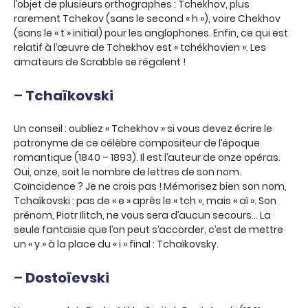
l’objet de plusieurs orthographes : Tchekhov, plus
rarement Tchekov (sans le second « h »), voire Chekhov
(sans le « t » initial) pour les anglophones. Enfin, ce qui est
relatif à l’œuvre de Tchekhov est « tchékhovien ». Les
amateurs de Scrabble se régalent !
–
Tchaïkovski
Un conseil : oubliez « Tchekhov » si vous devez écrire le
patronyme de ce célèbre compositeur de l’époque
romantique (1840 – 1893). Il est l’auteur de onze opéras.
Oui, onze, soit le nombre de lettres de son nom.
Coïncidence ? Je ne crois pas ! Mémorisez bien son nom,
Tchaïkovski : pas de « e » après le « tch », mais « aï ». Son
prénom, Piotr Ilitch, ne vous sera d’aucun secours… La
seule fantaisie que l’on peut s’accorder, c’est de mettre
un « y » à la place du « i » final : Tchaïkovsky.
–
Dostoïevski