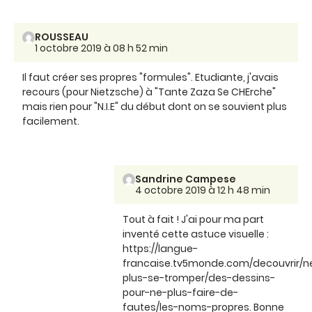
ROUSSEAU
1 octobre 2019 à 08 h 52 min
Il faut créer ses propres "formules". Etudiante, j'avais
recours (pour Nietzsche) à "Tante Zaza Se CHErche"
mais rien pour "N.I.E" du début dont on se souvient plus
facilement.
Sandrine Campese
4 octobre 2019 à 12 h 48 min
Tout à fait ! J'ai pour ma part
inventé cette astuce visuelle :
https://langue-
francaise.tv5monde.com/decouvrir/n
plus-se-tromper/des-dessins-
pour-ne-plus-faire-de-
fautes/les-noms-propres. Bonne