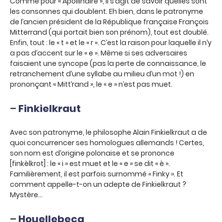
Comme pour « Apollinaire », il s’agit de savoir quelles sont
les consonnes qui doublent. Eh bien, dans le patronyme
de l’ancien président de la République française François
Mitterrand (qui portait bien son prénom), tout est doublé.
Enfin, tout : le « t » et le « r ». C’est la raison pour laquelle il n’y
a pas d’accent sur le « e ». Même si ses adversaires
faisaient une syncope (pas la perte de connaissance, le
retranchement d’une syllabe au milieu d’un mot !) en
prononçant « Mitt’rand », le « e » n’est pas muet.
–
Finkielkraut
Avec son patronyme, le philosophe Alain Finkielkraut a de
quoi concurrencer ses homologues allemands ! Certes,
son nom est d’origine polonaise et se prononce
[finkèlkrot] : le « i » est muet et le « e » se dit « è ».
Familièrement, il est parfois surnommé « Finky ». Et
comment appelle-t-on un adepte de Finkielkraut ?
Mystère…
–
Houellebecq