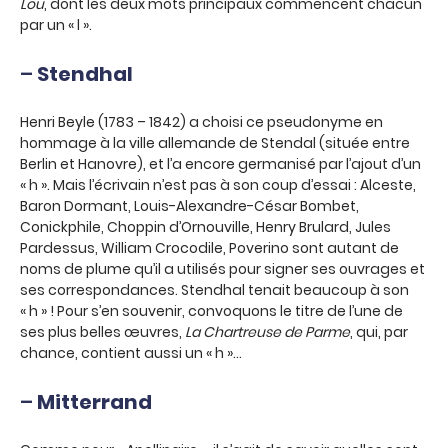
Lou
, dont les deux mots principaux commencent chacun
par un « l ».
–
Stendhal
Henri Beyle (1783 – 1842) a choisi ce pseudonyme en
hommage à la ville allemande de Stendal (située entre
Berlin et Hanovre), et l’a encore germanisé par l’ajout d’un
« h ». Mais l’écrivain n’est pas à son coup d’essai : Alceste,
Baron Dormant, Louis-Alexandre-César Bombet,
Conickphile, Choppin d’Ornouville, Henry Brulard, Jules
Pardessus, William Crocodile, Poverino sont autant de
noms de plume qu’il a utilisés pour signer ses ouvrages et
ses correspondances. Stendhal tenait beaucoup à son
« h » ! Pour s’en souvenir, convoquons le titre de l’une de
ses plus belles œuvres,
La Chartreuse de Parme
, qui, par
chance, contient aussi un « h »…
–
Mitterrand