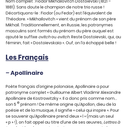
Nom complet : Fiodor Mikhaïlovitch Dostoïevski (1821 –
1881). Sans doute le champion de notre trio russe !
Décortiquons-le : Fiodor (ou Fedor) est l’équivalent de
Théodore. « Mikhaïlovitch » vient du prénom de son père
Mikhaïl. Traditionnellement, en Russie, les patronymes
masculins sont formés du prénom du père auquel est
ajouté le suffixe
ovitch
ou
evitch
. Reste Dostoïevski, qui, au
féminin, fait « Dostoïevskaïa ». Ouf, on l’a échappé belle !
Les Français
–
Apollinaire
Poète français d’origine polonaise, Apollinaire a pour
patronyme complet « Guillaume Albert Vladimir Alexandre
Apollinaire de Kostrowitzky ». Il a donc pris comme nom…
e
son 5
prénom ! De même origine qu’Apollon, dieu de la
poésie et de la musique, il signifie « celui qui inspire ». Pour
se souvenir qu’Apollinaire prend deux « l » (mais un seul
« p » !), on fait appel au titre d’une de ses œuvres,
Lettres à