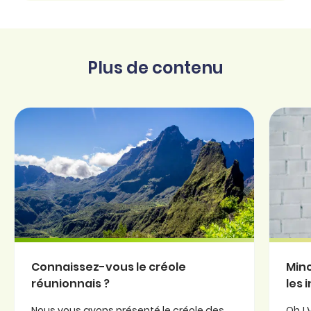
Plus de contenu
Connaissez-vous le créole
Minc
réunionnais ?
les 
Nous vous avons présenté le créole des
Oh ! 