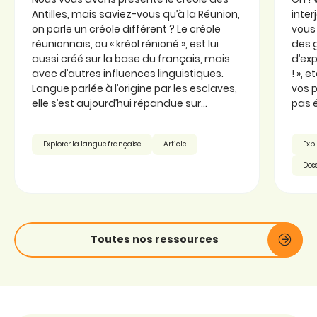
Antilles, mais saviez-vous qu’à la Réunion,
inter
on parle un créole différent ? Le créole
vous 
réunionnais, ou « kréol rénioné », est lui
des 
aussi créé sur la base du français, mais
d’exp
avec d’autres influences linguistiques.
! », 
Langue parlée à l’origine par les esclaves,
vos p
elle s’est aujourd’hui répandue sur...
pas é
Explorer la langue française
Article
Expl
Doss
Toutes nos ressources