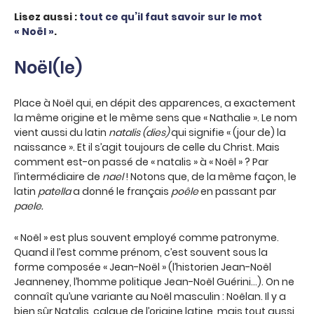
Lisez aussi :
tout ce qu’il faut savoir sur le mot
« Noël »
.
Noël(le)
Place à Noël qui, en dépit des apparences, a exactement
la même origine et le même sens que « Nathalie ». Le nom
vient aussi du latin
natalis (dies)
qui signifie « (jour de) la
naissance ». Et il s’agit toujours de celle du Christ. Mais
comment est-on passé de « natalis » à « Noël » ? Par
l’intermédiaire de
nael
! Notons que, de la même façon, le
latin
patella
a donné le français
poêle
en passant par
paele.
« Noël » est plus souvent employé comme patronyme.
Quand il l’est comme prénom, c’est souvent sous la
forme composée « Jean-Noël » (l’historien Jean-Noël
Jeanneney, l’homme politique Jean-Noël Guérini…). On ne
connaît qu’une variante au Noël masculin : Noëlan. Il y a
bien sûr Natalis, calque de l’origine latine, mais tout aussi