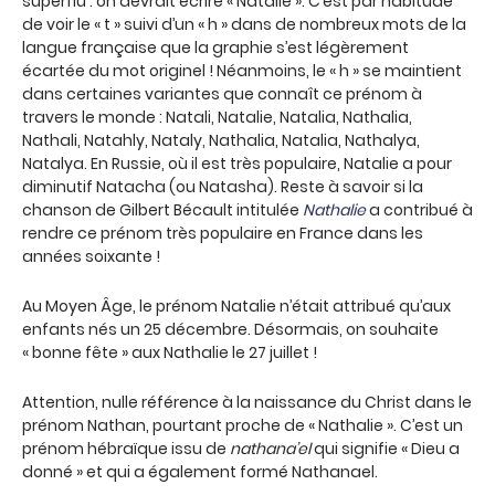
superflu : on devrait écrire « Natalie ». C’est par habitude
de voir le « t » suivi d’un « h » dans de nombreux mots de la
langue française que la graphie s’est légèrement
écartée du mot originel ! Néanmoins, le « h » se maintient
dans certaines variantes que connaît ce prénom à
travers le monde : Natali, Natalie, Natalia, Nathalia,
Nathali, Natahly, Nataly, Nathalia, Natalia, Nathalya,
Natalya. En Russie, où il est très populaire, Natalie a pour
diminutif Natacha (ou Natasha). Reste à savoir si la
chanson de Gilbert Bécault intitulée
Nathalie
a contribué à
rendre ce prénom très populaire en France dans les
années soixante !
Au Moyen Âge, le prénom Natalie n’était attribué qu’aux
enfants nés un 25 décembre. Désormais, on souhaite
« bonne fête » aux Nathalie le 27 juillet !
Attention, nulle référence à la naissance du Christ dans le
prénom Nathan, pourtant proche de « Nathalie ». C’est un
prénom hébraïque issu de
nathana’el
qui signifie « Dieu a
donné » et qui a également formé Nathanael.