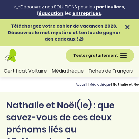
👉 Découvrez nos SOLUTIONS pour les
particuliers
,
l’
éducation
, les
entreprises
.
Téléchargez votre cahier de vacances 2026.
Découvrez le mot mystère et tentez de gagner
des cadeaux ! 🎁
Tester gratuitement
Certificat Voltaire
Médiathèque
Fiches de Français
Accueil
|
Médiathèque
|
Nathalie et No
Nathalie et Noël(le) : que
savez-vous de ces deux
prénoms liés au