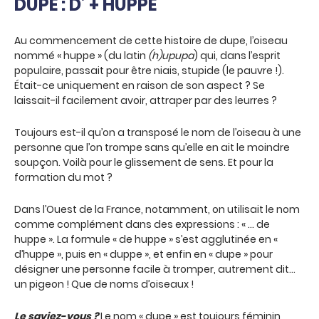
DUPE : D’ + HUPPE
Au commencement de cette histoire de dupe, l’oiseau
nommé « huppe » (du latin
(h)upupa
) qui, dans l’esprit
populaire, passait pour être niais, stupide (le pauvre !).
Était-ce uniquement en raison de son aspect ? Se
laissait-il facilement avoir, attraper par des leurres ?
Toujours est-il qu’on a transposé le nom de l’oiseau à une
personne que l’on trompe sans qu’elle en ait le moindre
soupçon. Voilà pour le glissement de sens. Et pour la
formation du mot ?
Dans l’Ouest de la France, notamment, on utilisait le nom
comme complément dans des expressions : « … de
huppe ». La formule « de huppe » s’est agglutinée en «
d’huppe », puis en « duppe », et enfin en « dupe » pour
désigner une personne facile à tromper, autrement dit…
un pigeon ! Que de noms d’oiseaux !
Le saviez-vous ?
Le nom « dupe » est toujours féminin,