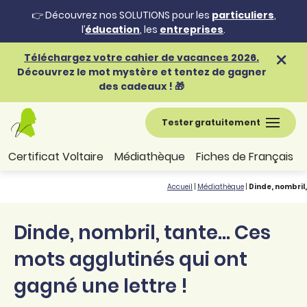
👉 Découvrez nos SOLUTIONS pour les
particuliers
,
l’
éducation
, les
entreprises
.
Téléchargez votre cahier de vacances 2026.
Découvrez le mot mystère et tentez de gagner
des cadeaux ! 🎁
Tester gratuitement
Certificat Voltaire
Médiathèque
Fiches de Français
Accueil
|
Médiathèque
|
Dinde, nombril
Dinde, nombril, tante... Ces
mots agglutinés qui ont
gagné une lettre !