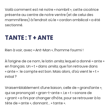
Voilà comment est né notre « nombril », cette cicatrice
présente au centre de notre ventre (et de celui des
mammifères) à l’endroit où le « cordon ombilical » a été
sectionné.
TANTE : T + ANTE
Rien à voir, avec « Ant-Man », l’homme fourmi !
À l’origine de ce nom, le latin
amita
, lequel a donné « ante »
en français. Un « t » dans
amita
, que l’on retrouve dans
« ante » : le compte est bon. Mais alors, d’où vient le « t »
initial ?
Vraisemblablement d’une liaison, celle de « grand’ante »,
qui se prononçait « gran-t-ante ». Le « t » sonore de
« grant » a fini par changer d’hôte, pour se retrouver à la
tête de « ante », donnant… « tante ».