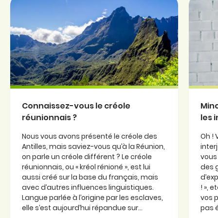
Connaissez-vous le créole
Minc
réunionnais ?
les 
Nous vous avons présenté le créole des
Oh ! 
Antilles, mais saviez-vous qu’à la Réunion,
inter
on parle un créole différent ? Le créole
vous 
réunionnais, ou « kréol rénioné », est lui
des 
aussi créé sur la base du français, mais
d’exp
avec d’autres influences linguistiques.
! », 
Langue parlée à l’origine par les esclaves,
vos p
elle s’est aujourd’hui répandue sur...
pas é