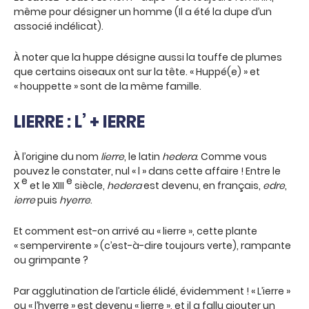
même pour désigner un homme (Il a été la dupe d’un
associé indélicat).
À noter que la huppe désigne aussi la touffe de plumes
que certains oiseaux ont sur la tête. « Huppé(e) » et
« houppette » sont de la même famille.
LIERRE : L’ + IERRE
À l’origine du nom
lierre
, le latin
hedera
. Comme vous
pouvez le constater, nul « l » dans cette affaire ! Entre le
e
e
X
et le XIII
siècle,
hedera
est devenu, en français,
edre
,
ierre
puis
hyerre
.
Et comment est-on arrivé au « lierre », cette plante
« sempervirente » (c’est-à-dire toujours verte), rampante
ou grimpante ?
Par agglutination de l’article élidé, évidemment ! « L’ierre »
ou « l’hyerre » est devenu « lierre », et il a fallu ajouter un