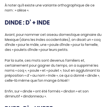
À noter qu’il existe une variante orthographique de ce
nom : « alèse ».
DINDE : D’ + INDE
Avant, pour nommer cet oiseau domestique originaire du
Mexique (dans les Indes occidentales), on disait un « coq
d’Inde » pour le mâle, une « poule d’Inde » pour la femelle,
des « poulets d’Inde » pour leurs petits.
Par la suite, ces mots sont devenus familiers et,
certainement pour gagner du temps, on a supprimé les
noms « coq », « poule » et « poulet », tout en agglutinant la
préposition « d’ » au nom « Inde », ce qui a donné « dinde »,
celle-là même que l’on mange à Noël !
Enfin, sur « dinde » ont été formés « dindon » et son
diminutif « dindonneau ».