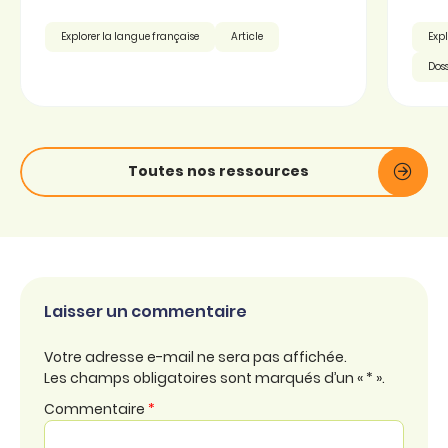
Explorer la langue française
Article
Expl
Doss
Toutes nos ressources
Laisser un commentaire
Votre adresse e-mail ne sera pas affichée.
Les champs obligatoires sont marqués d’un « * ».
Commentaire
*