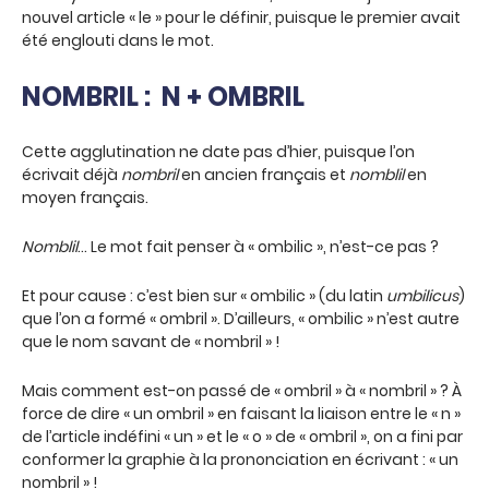
nouvel article « le » pour le définir, puisque le premier avait
été englouti dans le mot.
NOMBRIL : N + OMBRIL
Cette agglutination ne date pas d’hier, puisque l’on
écrivait déjà
nombril
en ancien français et
nomblil
en
moyen français.
Nomblil
… Le mot fait penser à « ombilic », n’est-ce pas ?
Et pour cause : c’est bien sur « ombilic » (du latin
umbilicus
)
que l’on a formé « ombril ». D’ailleurs, « ombilic » n’est autre
que le nom savant de « nombril » !
Mais comment est-on passé de « ombril » à « nombril » ? À
force de dire « un ombril » en faisant la liaison entre le « n »
de l’article indéfini « un » et le « o » de « ombril », on a fini par
conformer la graphie à la prononciation en écrivant : « un
nombril » !