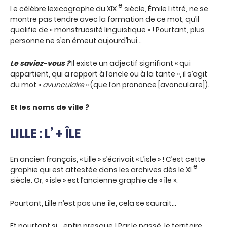
e
Le célèbre lexicographe du XIX
siècle, Émile Littré, ne se
montre pas tendre avec la formation de ce mot, qu’il
qualifie de « monstruosité linguistique » ! Pourtant, plus
personne ne s’en émeut aujourd’hui…
Le saviez-vous ?
Il existe un adjectif signifiant « qui
appartient, qui a rapport à l’oncle ou à la tante », il s’agit
du mot «
avunculaire
» (que l’on prononce [avonculaire]).
Et les noms de ville ?
LILLE : L’ + ÎLE
En ancien français, « Lille » s’écrivait « L’isle » ! C’est cette
e
graphie qui est attestée dans les archives dès le XI
siècle. Or, « isle » est l’ancienne graphie de « île ».
Pourtant, Lille n’est pas une île, cela se saurait…
Et pourtant si… enfin presque ! Par le passé, le territoire