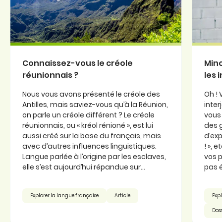
Connaissez-vous le créole
Minc
réunionnais ?
les 
Nous vous avons présenté le créole des
Oh ! 
Antilles, mais saviez-vous qu’à la Réunion,
inter
on parle un créole différent ? Le créole
vous 
réunionnais, ou « kréol rénioné », est lui
des 
aussi créé sur la base du français, mais
d’exp
avec d’autres influences linguistiques.
! », 
Langue parlée à l’origine par les esclaves,
vos p
elle s’est aujourd’hui répandue sur...
pas é
Explorer la langue française
Article
Expl
Doss