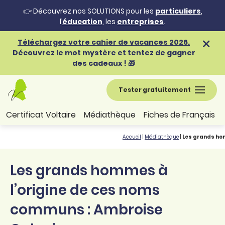
👉 Découvrez nos SOLUTIONS pour les
particuliers
,
l’
éducation
, les
entreprises
.
Téléchargez votre cahier de vacances 2026.
Découvrez le mot mystère et tentez de gagner
des cadeaux ! 🎁
Tester gratuitement
Certificat Voltaire
Médiathèque
Fiches de Français
Accueil
|
Médiathèque
|
Les grands ho
Les grands hommes à
l’origine de ces noms
communs : Ambroise