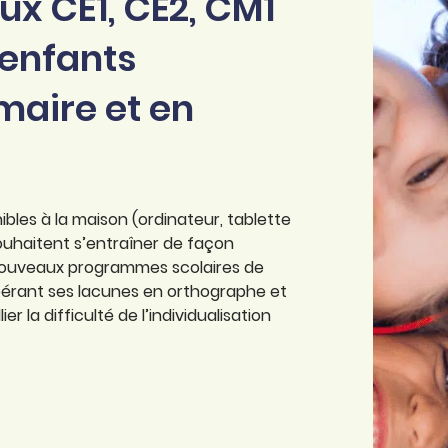
x CE1, CE2, CM1
 enfants
aire et en
les à la maison (ordinateur, tablette
ouhaitent s’entraîner de façon
s nouveaux programmes scolaires de
pérant ses lacunes en orthographe et
r la difficulté de l’individualisation