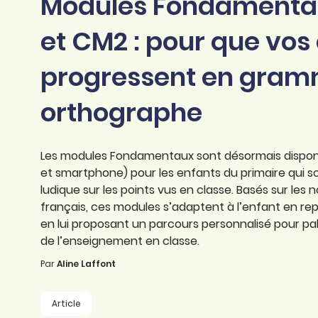
Modules Fondamentau
professionnel
d’orthographe
Éducation
et CM2 : pour que vos
Animer une classe
Syntaxe
Organismes de
progressent en gramm
Aider ses enfants
formation
Toutes nos fiches
Certifier ses compétences
Accompagner ses
orthographe
salariés
Évaluer le niveau de ses
salariés
Explorer la langue
Les modules Fondamentaux sont désormais disponib
française
et smartphone) pour les enfants du primaire qui s
ludique sur les points vus en classe. Basés sur le
Découvrir nos
français, ces modules s’adaptent à l’enfant en re
ouvrages
en lui proposant un parcours personnalisé pour pallie
de l’enseignement en classe.
Témoignages
Par
Aline Laffont
Article