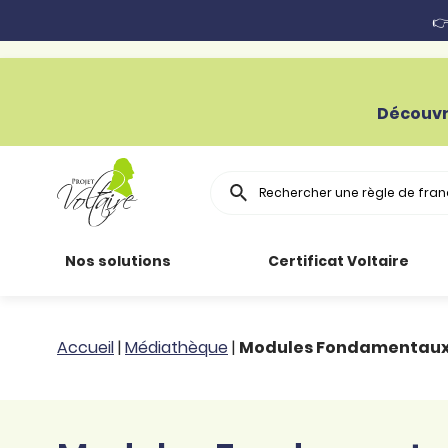
👉
Découvr
Rechercher
Nos solutions
Certificat Voltaire
Particuliers
Toutes nos
Conjugaison
Accueil
|
Médiathèque
|
Modules Fondamentaux C
ressources
Entreprises
Grammaire
Améliorer son
français
Secteur public
Règle