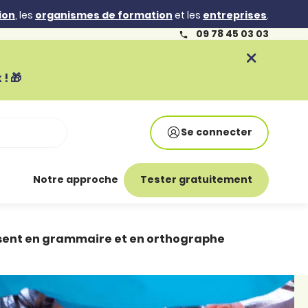
ion
, les
organismes de formation
et les
entreprises
.
09 78 45 03 03
! 🎁
Se connecter
Notre approche
Tester gratuitement
ssent en grammaire et en orthographe