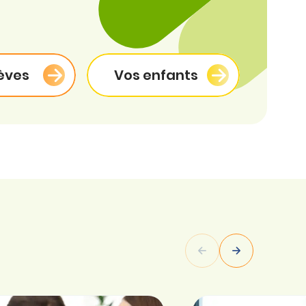
èves
Vos enfants