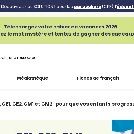
 Découvrez nos SOLUTIONS pour les
particuliers
(CPF), l’
éducat
Téléchargez votre cahier de vacances 2026.
ez le mot mystère et tentez de gagner des cadeaux 
Médiathèque
Fiches de français
E1, CE2, CM1 et CM2 : pour que vos enfants progre