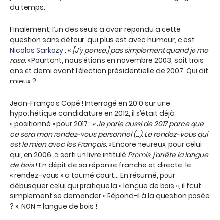
du temps.
Finalement, l’un des seuls à avoir répondu à cette
question sans détour, qui plus est avec humour, c’est
Nicolas Sarkozy
: «
[J’y pense,] pas simplement quand je me
rase. »
Pourtant, nous étions en novembre 2003, soit trois
ans et demi avant l’élection présidentielle de 2007. Qui dit
mieux ?
Jean-François Copé ! Interrogé en 2010 sur une
hypothétique candidature en 2012, il s’était déjà
« positionné » pour 2017 :
« Je parle aussi de 2017 parce que
ce sera mon rendez-vous personnel (…). Le rendez-vous qui
est le mien avec les Français. »
Encore heureux, pour celui
qui, en 2006, a sorti un livre intitulé
Promis, j’arrête la langue
de bois
! En dépit de sa réponse franche et directe, le
« rendez-vous » a tourné court… En résumé, pour
débusquer celui qui pratique la « langue de bois », il faut
simplement se demander « Répond-il à la question posée
? ». NON = langue de bois !