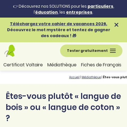
👉 Découvrez nos SOLUTIONS pour les
particuliers
,
l’
éducation
, les
entreprises
.
Téléchargez votre cahier de vacances 2026.
Découvrez le mot mystère et tentez de gagner
des cadeaux ! 🎁
Tester gratuitement
Certificat Voltaire
Médiathèque
Fiches de Français
Accueil
|
Médiathèque
|
Êtes-vous plutô
Êtes-vous plutôt « langue de
bois » ou « langue de coton »
?