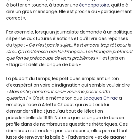
à botter en touche, à trouver une
échappatoire
, quitte à
dire un gros mensonge. Elle est proche du « politiquement
correct ».
Par exemple, lorsqu’un journaliste demande à un politique
s’il pense aux futures élections et qu’il livre des réponses
du type :
« Ce n’est pas le sujet… Il est encore trop tôt pour le
dire… Ça n’intéresse pas les Français… Les Français préfèrent
que l’on se préoccupe de leurs problèmes »
, il est pris en
« flagrant délit de langue de bois ».
La plupart du temps, les politiques emploient un ton
d’exaspération voire d’indignation qui semble vouloir dire
« Mais enfin, comment osez-vous me poser cette
question ? »
. C’est le même ton que
Jacques Chirac
a
employé face à Arlette Chabot qui avait osé lui
demander s’il irait jusqu’au bout de l’élection
présidentielle de 1995. Notons que la langue de bois se
profile dans de nombreuses questions rhétoriques. Ces
dernières n’attendent pas de réponse, elles permettent
juste de renvoyer la balle à « l’adversaire » et de gagner