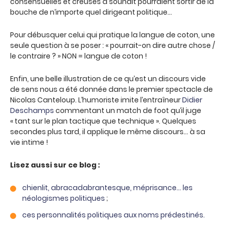
consensuelles et creuses à souhait pourraient sortir de la
bouche de n’importe quel dirigeant politique…
Pour débusquer celui qui pratique la langue de coton, une
seule question à se poser : « pourrait-on dire autre chose /
le contraire ? » NON = langue de coton !
Enfin, une belle illustration de ce qu’est un discours vide
de sens nous a été donnée dans le premier spectacle de
Nicolas Canteloup. L’humoriste imite l’entraîneur
Didier
Deschamps
commentant un match de foot qu’il juge
« tant sur le plan tactique que technique ». Quelques
secondes plus tard, il applique le même discours… à sa
vie intime !
Lisez aussi sur ce blog :
chienlit, abracadabrantesque, méprisance… les
néologismes politiques
;
ces personnalités politiques aux noms prédestinés.