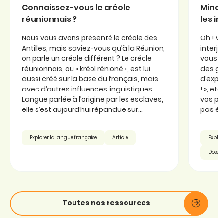
Connaissez-vous le créole
Minc
réunionnais ?
les 
Nous vous avons présenté le créole des
Oh ! 
Antilles, mais saviez-vous qu’à la Réunion,
inter
on parle un créole différent ? Le créole
vous 
réunionnais, ou « kréol rénioné », est lui
des 
aussi créé sur la base du français, mais
d’exp
avec d’autres influences linguistiques.
! », 
Langue parlée à l’origine par les esclaves,
vos p
elle s’est aujourd’hui répandue sur...
pas é
Explorer la langue française
Article
Expl
Doss
Toutes nos ressources