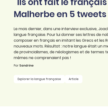
"Ils ont fait le français
professionnel
d’orthographe
Éducation
Malherbe en 5 tweets
Animer une classe
Syntaxe
Organismes de
Aider ses enfants
formation
Toutes nos fiches
Le mois dernier, dans une interview exclusive, Joac
Certifier ses compétences
Accompagner ses
langue française. Pour lui donner ses lettres de nob
salariés
composer en français en imitant les Grecs et les Ro
Évaluer le niveau de ses
nouveaux mots. Résultat : notre langue était un mél
salariés
Explorer la langue
de provincialismes, de néologismes et de termes t
française
mêmes ne comprenaient pas !
Par
Sandrine
Découvrir nos
ouvrages
Explorer la langue française
Article
Témoignages