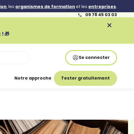
ion
, les
organismes de formation
et les
entreprises
.
09 78 45 03 03
! 🎁
Se connecter
Notre approche
Tester gratuitement