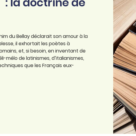
" : la doctrine de
him du Bellay déclarait son amour à la
lesse, il exhortait les poètes à
mains, et, si besoin, en inventant de
i-mélo de latinismes, d’italianismes,
echniques que les Français eux-