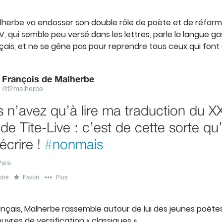
lherbe va endosser son double rôle de poète et de réformat
i IV, qui semble peu versé dans les lettres, parle la langue g
çais, et ne se gêne pas pour reprendre tous ceux qui font 
ançais, Malherbe rassemble autour de lui des jeunes poète
uvres de versification « classiques ».