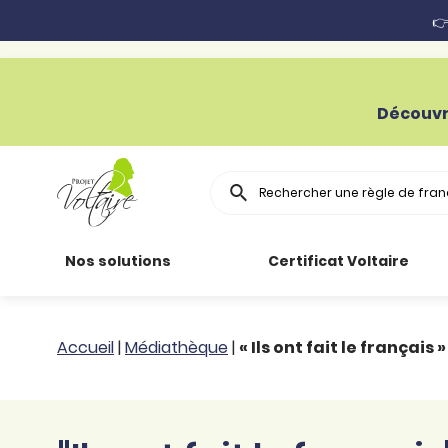
👉
Découvr
Rechercher
Nos solutions
Certificat Voltaire
Particuliers
Toutes nos
Conjugaison
Accueil
|
Médiathèque
|
« Ils ont fait le français
ressources
Entreprises
Grammaire
Améliorer son
français
Secteur public
Règle