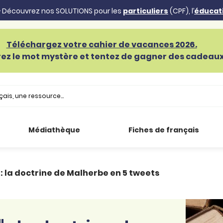
 Découvrez nos SOLUTIONS pour les
particuliers
(CPF), l’
éducat
Téléchargez votre cahier de vacances 2026.
ez le mot mystère et tentez de gagner des cadeaux 
Médiathèque
Fiches de français
 » : la doctrine de Malherbe en 5 tweets