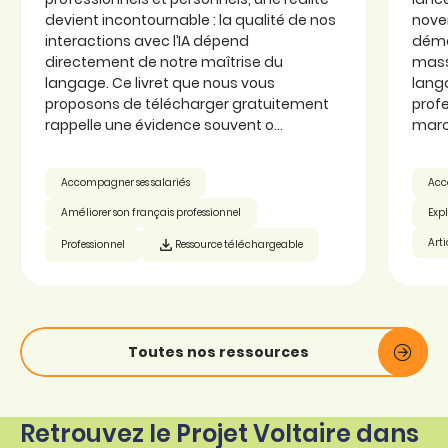
devient incontournable : la qualité de nos
nove
interactions avec l’IA dépend
démoc
directement de notre maîtrise du
mass
langage. Ce livret que nous vous
lang
proposons de télécharger gratuitement
profe
rappelle une évidence souvent o...
march
Accompagner ses salariés
Acc
Améliorer son français professionnel
Expl
Arti
Professionnel
Ressource téléchargeable
Toutes nos ressources
Retrouvez le Projet Voltaire dans