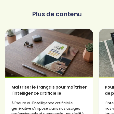
Plus de contenu
Maîtriser le français pour maîtriser
Pour
l’intelligence artificielle
de p
À l’heure où l’intelligence artificielle
L’int
générative s’impose dans nos usages
nos v
professionnels et personnels, une réalité
lanc