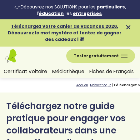
👉 Découvrez nos SOLUTIONS pour les
particuliers
,
l’
éducation
, les
entreprises
.
Téléchargez votre cahier de vacances 2026.
Découvrez le mot mystère et tentez de gagner
des cadeaux ! 🎁
Tester gratuitement
Certificat Voltaire
Médiathèque
Fiches de Français
Accueil
|
Médiathèque
|
Téléchargez no
Téléchargez notre guide
pratique pour engager vos
collaborateurs dans une