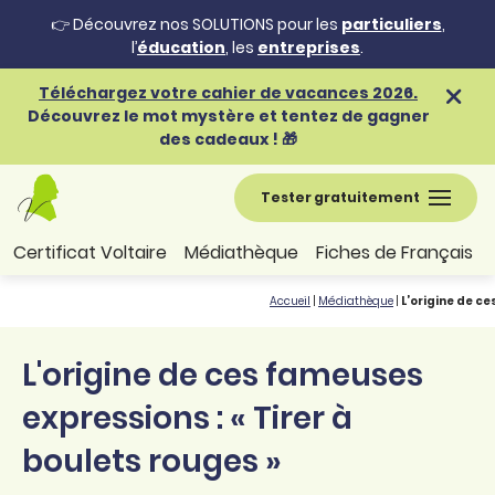
👉 Découvrez nos SOLUTIONS pour les
particuliers
,
l’
éducation
, les
entreprises
.
Téléchargez votre cahier de vacances 2026.
Découvrez le mot mystère et tentez de gagner
des cadeaux ! 🎁
Tester gratuitement
Certificat Voltaire
Médiathèque
Fiches de Français
Accueil
|
Médiathèque
|
L’origine de ce
L'origine de ces fameuses
expressions : « Tirer à
boulets rouges »