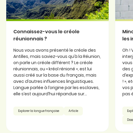
Connaissez-vous le créole
Minc
réunionnais ?
les 
Nous vous avons présenté le créole des
Oh ! 
Antilles, mais saviez-vous qu’à la Réunion,
inter
on parle un créole différent ? Le créole
vous 
réunionnais, ou « kréol rénioné », est lui
des 
aussi créé sur la base du français, mais
d’exp
avec d’autres influences linguistiques.
! », 
Langue parlée à l’origine par les esclaves,
vos p
elle s’est aujourd’hui répandue sur...
pas é
Explorer la langue française
Article
Expl
Doss