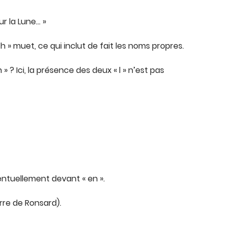
ur la Lune… »
h » muet, ce qui inclut de fait les noms propres.
n » ? Ici, la présence des deux « l » n’est pas
 éventuellement devant « en ».
erre de Ronsard).