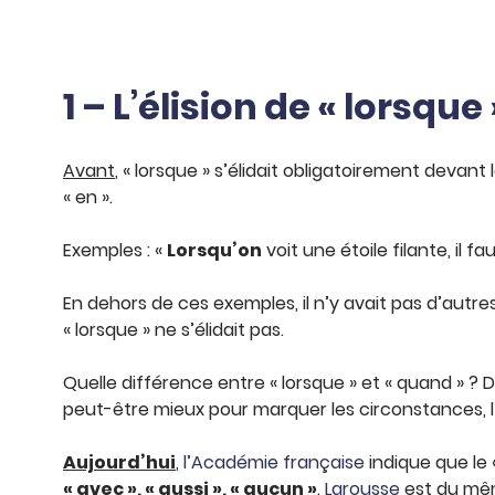
1 – L’élision de « lorsque
Avant
, « lorsque » s’élidait obligatoirement devant l
« en ».
Exemples : «
Lorsqu’on
voit une étoile filante, il f
En dehors de ces exemples, il n’y avait pas d’autr
« lorsque » ne s’élidait pas.
Quelle différence entre « lorsque » et « quand » ? 
peut-être mieux pour marquer les circonstances, l
Aujourd’hui
,
l’Académie française
indique que le 
« avec », « aussi », « aucun »
.
Larousse
est du mêm