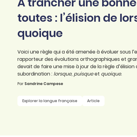
À trancher une bonne 
professionnel
d’orthographe
Éducation
toutes : l’élision de lo
Animer une classe
Syntaxe
Organismes de
quoique
Aider ses enfants
formation
Toutes nos fiches
Certifier ses compétences
Accompagner ses
salariés
Voici une règle qui a été amenée à évoluer sous l’
Évaluer le niveau de ses
rapporteur des évolutions orthographiques et gramm
salariés
Explorer la langue
devait de faire une mise à jour de la règle d’élision
française
subordination :
lorsque
,
puisque
et
quoique
.
Par
Découvrir nos
Sandrine Campese
ouvrages
Explorer la langue française
Article
Témoignages