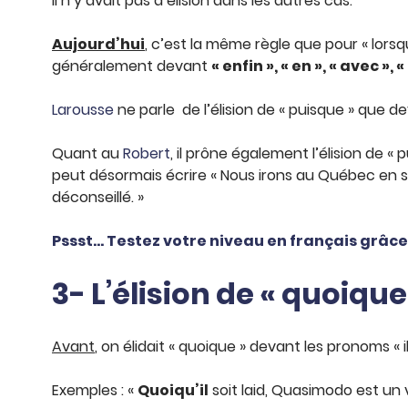
Il n’y avait pas d’élision dans les autres cas.
Aujourd’hui
, c’est la même règle que pour « lorsq
généralement devant
« enfin », « en », « avec », 
Larousse
ne parle de l’élision de « puisque » que devant 
Quant au
Robert
, il prône également l’élision de «
peut désormais écrire « Nous irons au Québec en
déconseillé. »
Pssst… Testez votre niveau en français grâce 
3- L’élision de « quoique
Avant
, on élidait « quoique » devant les pronoms « il
Exemples : «
Quoiqu’il
soit laid, Quasimodo est un v