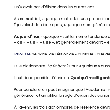
Il n’y avait pas d’élision dans les autres cas.
Au sens strict, « quoique » introduit une propositio
Équivalent de « bien que », « quoique » est général
Aujourd’hui
, « quoique » suit la même tendance q
« on », « un », « une »
, et généralement devant
« e
Larousse
ne parle de l’élision de « quoique » que devant
Et le dictionnaire
Le Robert
? Pour « quoique » auss
Il est donc possible d’écrire : «
Quoiqu’intelligent
Pour conclure, on peut imaginer que l’Académie f
généraliser et simplifier la règle d’élision des conj
À l’avenir, les trois dictionnaires de référence de