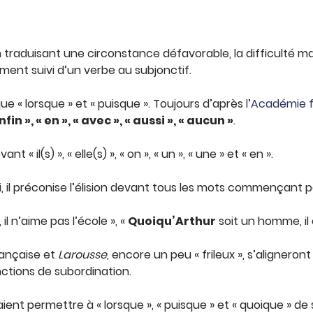
n traduisant une circonstance défavorable, la difficulté mal
ement suivi d’un verbe au subjonctif.
ue « lorsque » et « puisque ». Toujours d’après
l’Académie 
nfin », « en », « avec », « aussi », « aucun »
.
 « il(s) », « elle(s) », « on », « un », « une » et « en ».
i, il préconise l’élision devant tous les mots commençant 
, il n’aime pas l’école », «
Quoiqu’Arthur
soit un homme, il
rançaise et
Larousse
, encore un peu « frileux », s’aligner
onctions de subordination.
vraient permettre à « lorsque », « puisque » et « quoique » 