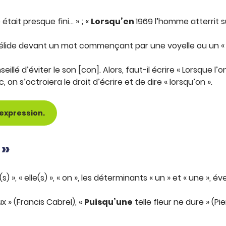
 était presque fini… » ; «
Lorsqu’en
1969 l’homme atterrit s
» s’élide devant un mot commençant par une voyelle ou un « 
eillé d’éviter le son [con]. Alors, faut-il écrire « Lorsque l’o
 on s’octroiera le droit d’écrire et de dire « lorsqu’on ».
expression.
 »
(s) », « elle(s) », « on », les déterminants « un » et « une »,
x » (Francis Cabrel), «
Puisqu’une
telle fleur ne dure » (Pi