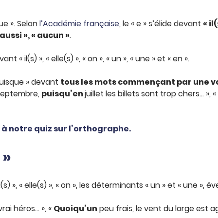
ue ». Selon
l’Académie française
, le « e » s’élide devant
« il
« aussi », « aucun »
.
« il(s) », « elle(s) », « on », « un », « une » et « en ».
 puisque » devant
tous les mots commençant par une voy
 septembre,
puisqu’en
juillet les billets sont trop chers… », «
à notre quiz sur l’orthographe.
 »
(s) », « elle(s) », « on », les déterminants « un » et « une »,
rai héros… », «
Quoiqu’un
peu frais, le vent du large est a