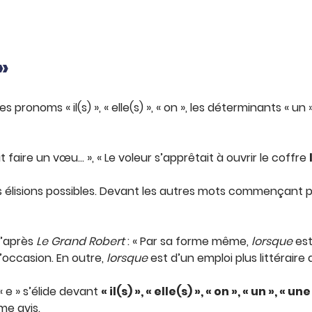
 »
es pronoms « il(s) », « elle(s) », « on », les déterminants « u
aut faire un vœu… », « Le voleur s’apprêtait à ouvrir le coffre
es élisions possibles. Devant les autres mots commençant p
D’après
Le Grand Robert
: « Par sa forme même,
lorsque
est
’occasion. En outre,
lorsque
est d’un emploi plus littéraire
« e » s’élide devant
« il(s) », « elle(s) », « on », « un », « une
e avis.