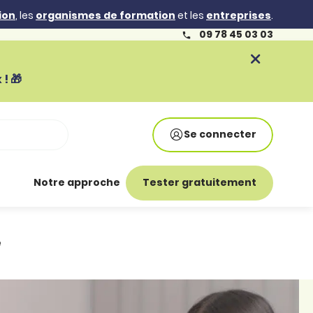
ion
, les
organismes de formation
et les
entreprises
.
09 78 45 03 03
! 🎁
Se connecter
Notre approche
Tester gratuitement
e