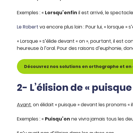
Exemples : «
Lorsqu’enfin
il est arrivé, le spectacle
Le Robert
va encore plus loin : Pour lui, « lorsque 
« Lorsque » s’élide devant « on », pourtant, il est cons
heureuse à l’oral. Pour des raisons d’euphonie, donc,
Découvrez nos solutions en orthographe et en 
2-
L’élision de « puisque
Avant
, on élidait « puisque » devant les pronoms « il
Exemples : «
Puisqu’on
ne vivra jamais tous les deu