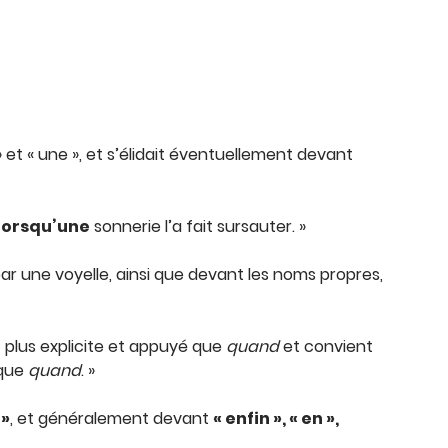
n » et « une », et s’élidait éventuellement devant
lorsqu’une
sonnerie l’a fait sursauter. »
ar une voyelle, ainsi que devant les noms propres,
 plus explicite et appuyé que
quand
et convient
 que
quand
. »
 »
, et généralement devant
« enfin », « en »,