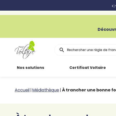
👉
Découvr
Rechercher
Nos solutions
Certificat Voltaire
Particuliers
Toutes nos
Conjugaison
Accueil
|
Médiathèque
|
À trancher une bonne foi
ressources
Entreprises
Grammaire
Améliorer son
français
Secteur public
Règle