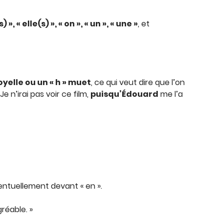
(s) », « elle(s) », « on », « un », « une »
, et
elle ou un « h » muet
, ce qui veut dire que l’on
 Je n’irai pas voir ce film,
puisqu’Édouard
me l’a
 éventuellement devant « en ».
gréable. »