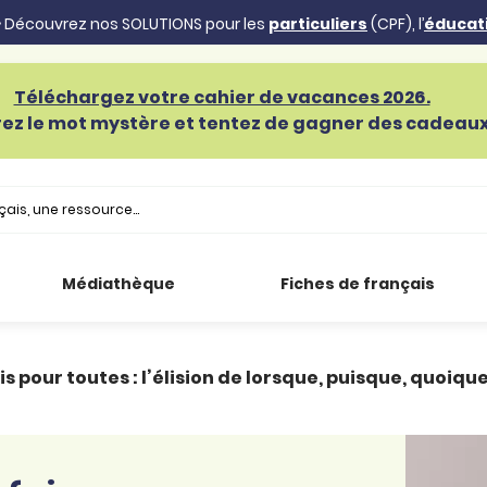
 Découvrez nos SOLUTIONS pour les
particuliers
(CPF), l’
éducat
Téléchargez votre cahier de vacances 2026.
ez le mot mystère et tentez de gagner des cadeaux 
Médiathèque
Fiches de français
s pour toutes : l’élision de lorsque, puisque, quoiqu