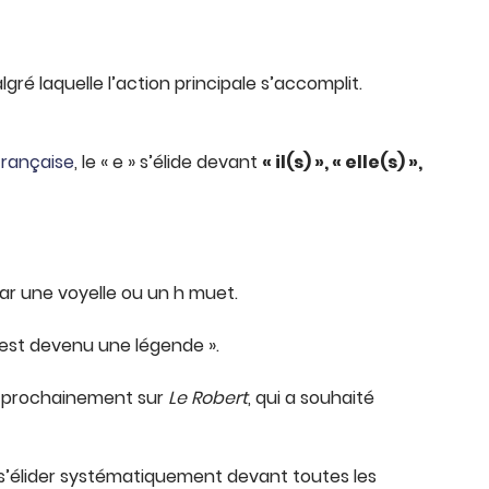
gré laquelle l’action principale s’accomplit.
française
, le « e » s’élide devant
« il(s) », « elle(s) »,
par une voyelle ou un h muet.
 est devenu une légende ».
ont prochainement sur
Le Robert
, qui a souhaité
de s’élider systématiquement devant toutes les