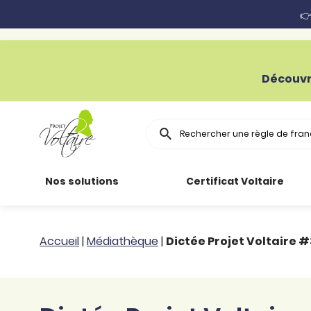
👉
Découvr
Rechercher
Nos solutions
Certificat Voltaire
Particuliers
Toutes nos
Conjugaison
Accueil
|
Médiathèque
|
Dictée Projet Voltaire #3
ressources
Entreprises
Grammaire
Améliorer son
français
Secteur public
Règle