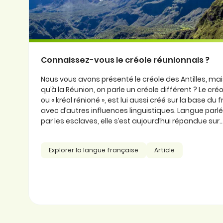
Connaissez-vous le créole réunionnais ?
Nous vous avons présenté le créole des Antilles, ma
qu’à la Réunion, on parle un créole différent ? Le cré
ou « kréol rénioné », est lui aussi créé sur la base du
avec d’autres influences linguistiques. Langue parlée
par les esclaves, elle s’est aujourd’hui répandue sur..
Explorer la langue française
Article