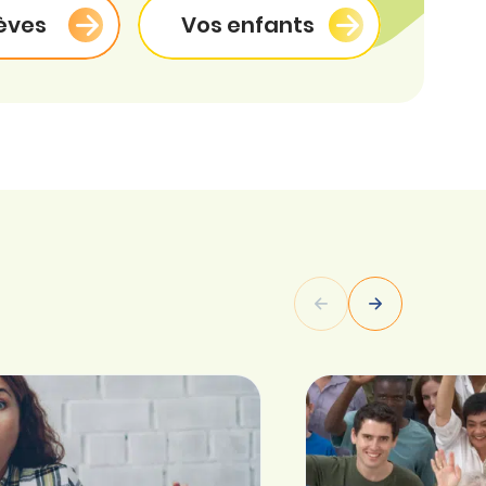
èves
Vos enfants