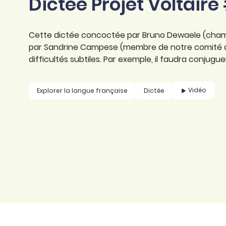
Dictée Projet Voltaire 
professionnel
d’orthographe
Éducation
Animer une classe
Syntaxe
Cette dictée concoctée par Bruno Dewaele (cham
Organismes de
par Sandrine Campese (membre de notre comité d
Aider ses enfants
formation
Toutes nos fiches
difficultés subtiles. Par exemple, il faudra conjugu
Certifier ses compétences
Accompagner ses
salariés
Évaluer le niveau de ses
Vidéo
Explorer la langue française
Dictée
salariés
Explorer la langue
française
Découvrir nos
ouvrages
Témoignages