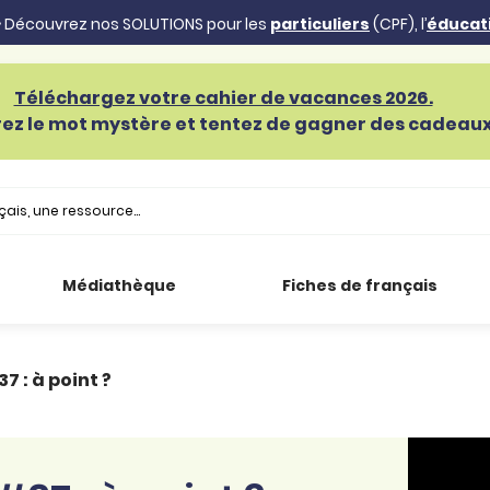
 Découvrez nos SOLUTIONS pour les
particuliers
(CPF), l’
éducat
Téléchargez votre cahier de vacances 2026.
ez le mot mystère et tentez de gagner des cadeaux 
Médiathèque
Fiches de français
7 : à point ?