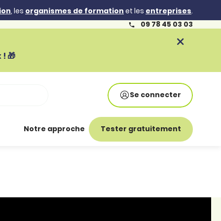
ion
, les
organismes de formation
et les
entreprises
.
09 78 45 03 03
! 🎁
Se connecter
Notre approche
Tester gratuitement