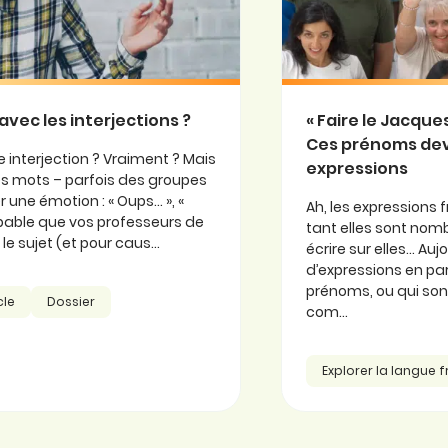
avec les interjections ?
« Faire le Jacqu
Ces prénoms de
 interjection ? Vraiment ? Mais
expressions
 ces mots – parfois des groupes
 une émotion : « Oups… », «
Ah, les expressions f
probable que vos professeurs de
tant elles sont nomb
e sujet (et pour caus...
écrire sur elles… Au
d’expressions en part
prénoms, ou qui so
cle
Dossier
com...
Explorer la langue 