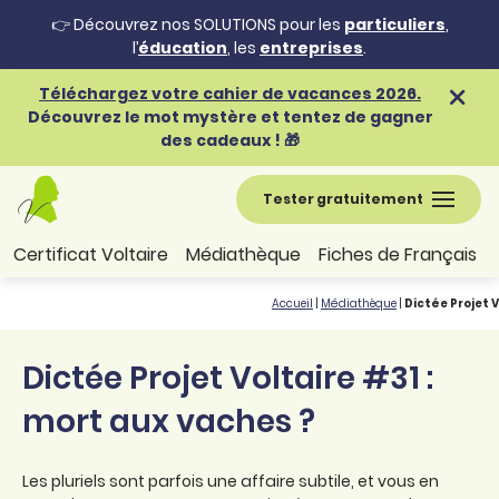
👉 Découvrez nos SOLUTIONS pour les
particuliers
,
l’
éducation
, les
entreprises
.
Téléchargez votre cahier de vacances 2026.
Découvrez le mot mystère et tentez de gagner
des cadeaux ! 🎁
Tester gratuitement
Certificat Voltaire
Médiathèque
Fiches de Français
Accueil
|
Médiathèque
|
Dictée Projet V
Dictée Projet Voltaire #31 :
mort aux vaches ?
Les pluriels sont parfois une affaire subtile, et vous en