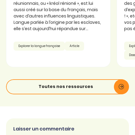
réunionnais, ou « kréol rénioné », est lui
des 
aussi créé sur la base du français, mais
d’exp
avec d’autres influences linguistiques.
! », 
Langue parlée à l’origine par les esclaves,
vos p
elle s’est aujourd’hui répandue sur...
pas é
Explorer la langue française
Article
Expl
Doss
Toutes nos ressources
Laisser un commentaire