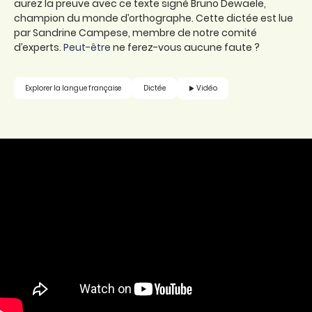
aurez la preuve avec ce texte signé Bruno Dewaele,
champion du monde d’orthographe. Cette dictée est lue
par Sandrine Campese, membre de notre comité
d’experts.
Peut-être
ne ferez-vous aucune faute ?
Vidéo
Explorer la langue française
Dictée