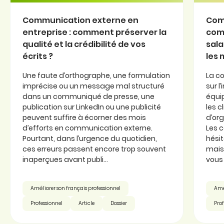
Communication externe en
Com
entreprise : comment préserver la
com
qualité et la crédibilité de vos
sala
écrits ?
les
Une faute d’orthographe, une formulation
La c
imprécise ou un message mal structuré
sur l
dans un communiqué de presse, une
équi
publication sur LinkedIn ou une publicité
les c
peuvent suffire à écorner des mois
d’or
d’efforts en communication externe.
Les 
Pourtant, dans l’urgence du quotidien,
hésit
ces erreurs passent encore trop souvent
mais 
inaperçues avant publi...
vous 
Améliorer son français professionnel
Amél
Professionnel
Article
Dossier
Prof