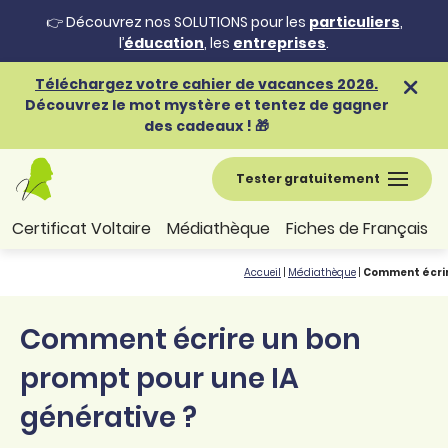
👉 Découvrez nos SOLUTIONS pour les
particuliers
,
l’
éducation
, les
entreprises
.
Téléchargez votre cahier de vacances 2026.
Découvrez le mot mystère et tentez de gagner
des cadeaux ! 🎁
Tester gratuitement
Certificat Voltaire
Médiathèque
Fiches de Français
Accueil
|
Médiathèque
|
Comment écrir
Comment écrire un bon
prompt pour une IA
générative ?