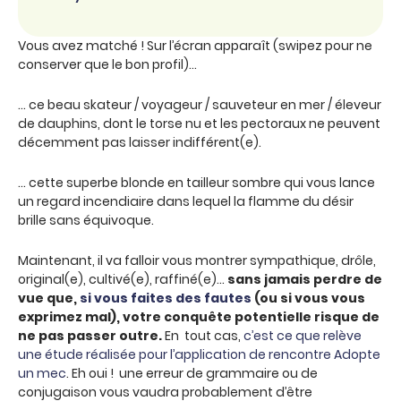
Vous avez matché ! Sur l’écran apparaît (swipez pour ne
conserver que le bon profil)…
… ce beau skateur / voyageur / sauveteur en mer / éleveur
de dauphins, dont le torse nu et les pectoraux ne peuvent
décemment pas laisser indifférent(e).
… cette superbe blonde en tailleur sombre qui vous lance
un regard incendiaire dans lequel la flamme du désir
brille sans équivoque.
Maintenant, il va falloir vous montrer sympathique, drôle,
original(e), cultivé(e), raffiné(e)…
sans jamais perdre de
vue que,
si vous faites des fautes
(ou si vous vous
exprimez mal), votre conquête potentielle risque de
ne pas passer outre.
En tout cas,
c’est ce que relève
une étude réalisée pour l’application de rencontre Adopte
un mec
. Eh oui ! une erreur de grammaire ou de
conjugaison vous vaudra probablement d’être