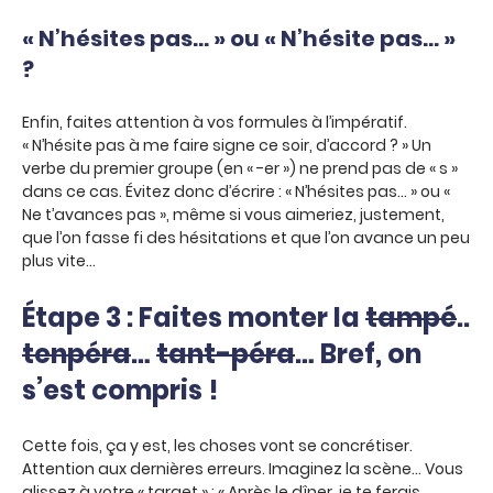
« N’hésites pas… » ou « N’hésite pas… »
?
Enfin, faites attention à vos formules à l’impératif.
« N’hésite pas à me faire signe ce soir, d’accord ? » Un
verbe du premier groupe (en « -er ») ne prend pas de « s »
dans ce cas. Évitez donc d’écrire : « N’hésites pas… » ou «
Ne t’avances pas », même si vous aimeriez, justement,
que l’on fasse fi des hésitations et que l’on avance un peu
plus vite…
Étape 3 : Faites monter la
tampé
..
tenpéra
…
tant-péra
… Bref, on
s’est compris !
Cette fois, ça y est, les choses vont se concrétiser.
Attention aux dernières erreurs. Imaginez la scène… Vous
glissez à votre « target » : « Après le dîner, je te ferais