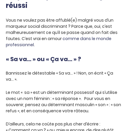
réussi
Vous ne voulez pas être affublé(e) malgré vous d’un
marqueur social discriminant ? Parce que, oui, c’est
malheureusement ce qu’il se passe quand on fait des
fautes. C’est vrai en amour
comme dans le monde
professionnel
.
« Sa va… » ou «
Ça va… » ?
Bannissez le détestable « Sa va… » ! Non, on écrit « Ça
va… ».
Le mot « sa » est un déterminant possessif qui s’utilise
avec un nom féminin : « sa réponse ». Pour vous en
souvenir, pensez au déterminant masculin « son » : « son
refus », et en conséquence votre râteau.
D’ailleurs, cela ne coûte pas plus cher d’écrire :
« Comment ça va ? » ou, mieux encore, de dire plutôt