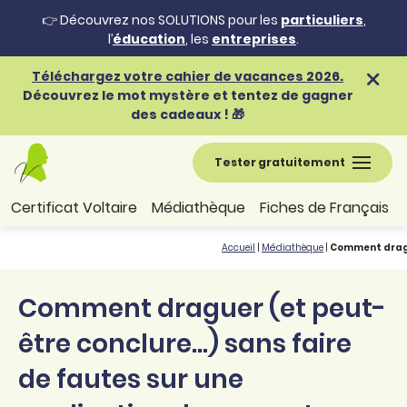
👉 Découvrez nos SOLUTIONS pour les
particuliers
,
l’
éducation
, les
entreprises
.
Téléchargez votre cahier de vacances 2026.
Découvrez le mot mystère et tentez de gagner
des cadeaux ! 🎁
Tester gratuitement
Certificat Voltaire
Médiathèque
Fiches de Français
Accueil
|
Médiathèque
|
Comment drague
Comment draguer (et peut-
être conclure...) sans faire
de fautes sur une