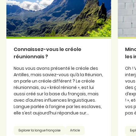
Connaissez-vous le créole
Minc
réunionnais ?
les 
Nous vous avons présenté le créole des
Oh ! 
Antilles, mais saviez-vous qu’à la Réunion,
inter
on parle un créole différent ? Le créole
vous 
réunionnais, ou « kréol rénioné », est lui
des 
aussi créé sur la base du français, mais
d’exp
avec d’autres influences linguistiques.
! », 
Langue parlée à l’origine par les esclaves,
vos p
elle s’est aujourd’hui répandue sur...
pas é
Explorer la langue française
Article
Expl