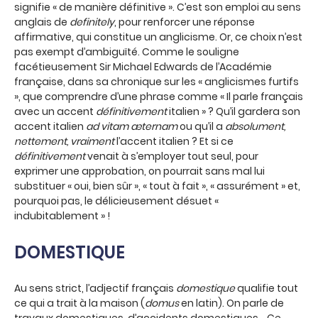
signifie « de manière définitive ». C’est son emploi au sens
anglais de
definitely
, pour renforcer une réponse
affirmative, qui constitue un anglicisme. Or, ce choix n’est
pas exempt d’ambiguïté. Comme le souligne
facétieusement Sir Michael Edwards de l’Académie
française, dans sa chronique sur les « anglicismes furtifs
», que comprendre d’une phrase comme « Il parle français
avec un accent
définitivement
italien » ? Qu’il gardera son
accent italien
ad vitam æternam
ou qu’il a
absolument,
nettement, vraiment
l’accent italien ? Et si ce
définitivement
venait à s’employer tout seul, pour
exprimer une approbation, on pourrait sans mal lui
substituer « oui, bien sûr », « tout à fait », « assurément » et,
pourquoi pas, le délicieusement désuet «
indubitablement » !
DOMESTIQUE
Au sens strict, l’adjectif français
domestique
qualifie tout
ce qui a trait à la maison (
domus
en latin). On parle de