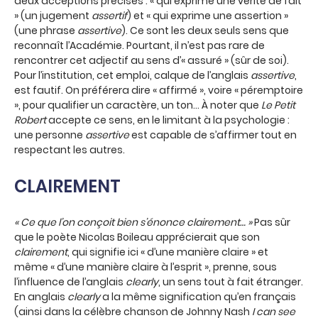
deux acceptions précises : « qui exprime une vérité de fait
» (un jugement
assertif
) et « qui exprime une assertion »
(une phrase
assertive
). Ce sont les deux seuls sens que
reconnaît l’Académie. Pourtant, il n’est pas rare de
rencontrer cet adjectif au sens d’« assuré » (sûr de soi).
Pour l’institution, cet emploi, calque de l’anglais
assertive
,
est fautif. On préférera dire « affirmé », voire « péremptoire
», pour qualifier un caractère, un ton… À noter que
Le Petit
Robert
accepte ce sens, en le limitant à la psychologie :
une personne
assertive
est capable de s’affirmer tout en
respectant les autres.
CLAIREMENT
« Ce que l’on conçoit bien s’énonce clairement… »
Pas sûr
que le poète Nicolas Boileau apprécierait que son
clairement
, qui signifie ici « d’une manière claire » et
même « d’une manière claire à l’esprit », prenne, sous
l’influence de l’anglais
clearly
, un sens tout à fait étranger.
En anglais
clearly
a la même signification qu’en français
(ainsi dans la célèbre chanson de Johnny Nash
I can see