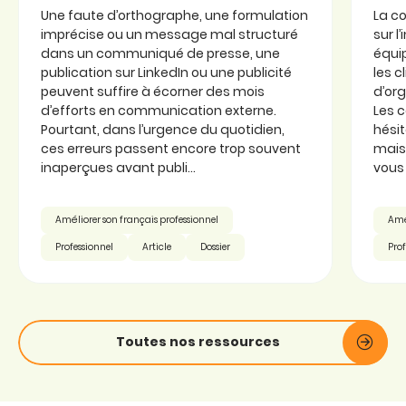
Une faute d’orthographe, une formulation
La c
imprécise ou un message mal structuré
sur l
dans un communiqué de presse, une
équi
publication sur LinkedIn ou une publicité
les c
peuvent suffire à écorner des mois
d’or
d’efforts en communication externe.
Les 
Pourtant, dans l’urgence du quotidien,
hésit
ces erreurs passent encore trop souvent
mais 
inaperçues avant publi...
vous 
Améliorer son français professionnel
Amél
Professionnel
Article
Dossier
Prof
Toutes nos ressources