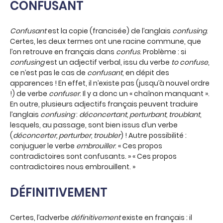
CONFUSANT
Confusant
est la copie (francisée) de l’anglais
confusing
.
Certes, les deux termes ont une racine commune, que
l’on retrouve en français dans
confus
. Problème : si
confusing
est un adjectif verbal, issu du verbe
to confuse
,
ce n’est pas le cas de
confusant
, en dépit des
apparences ! En effet, il n’existe pas (jusqu’à nouvel ordre
!) de verbe
confuser
. Il y a donc un « chaînon manquant ».
En outre, plusieurs adjectifs français peuvent traduire
l’anglais
confusing
:
déconcertant, perturbant, troublant
,
lesquels, au passage, sont bien issus d’un verbe
(
déconcerter, perturber, troubler
) ! Autre possibilité :
conjuguer le verbe
embrouiller
. « Ces propos
contradictoires sont confusants. » « Ces propos
contradictoires nous embrouillent. »
DÉFINITIVEMENT
Certes, l’adverbe
définitivement
existe en français : il