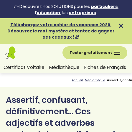
👉 Découvrez nos SOLUTIONS pour les
particuliers
,
l’
éducation
, les
entreprises
.
Téléchargez votre cahier de vacances 2026.
Découvrez le mot mystère et tentez de gagner
des cadeaux ! 🎁
Tester gratuitement
Certificat Voltaire
Médiathèque
Fiches de Français
Accueil
|
Médiathèque
|
Assertif, conf
Assertif, confusant,
définitivement... Ces
adjectifs et adverbes