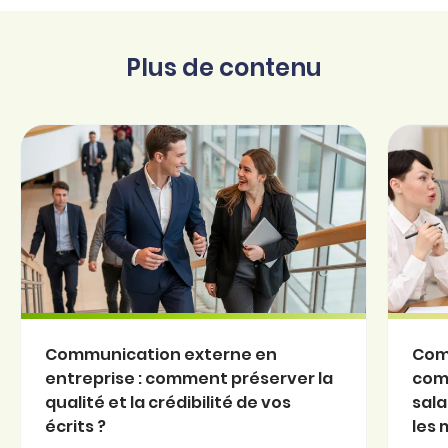
Plus de contenu
Communication externe en
Com
entreprise : comment préserver la
com
qualité et la crédibilité de vos
sala
écrits ?
les