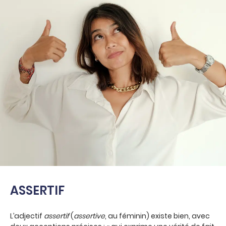
ASSERTIF
L’adjectif
assertif
(
assertive
, au féminin) existe bien, avec