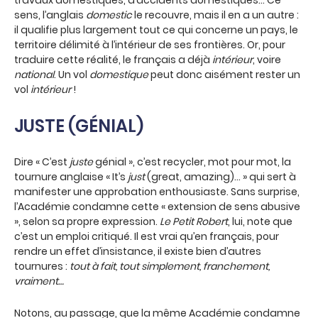
travaux domestiques, d’accidents domestiques… Ce
sens, l’anglais
domestic
le recouvre, mais il en a un autre :
il qualifie plus largement tout ce qui concerne un pays, le
territoire délimité à l’intérieur de ses frontières. Or, pour
traduire cette réalité, le français a déjà
intérieur
, voire
national
. Un vol
domestique
peut donc aisément rester un
vol
intérieur
!
JUSTE (GÉNIAL)
Dire « C’est
juste
génial », c’est recycler, mot pour mot, la
tournure anglaise « It’s
just
(great, amazing)… » qui sert à
manifester une approbation enthousiaste. Sans surprise,
l’Académie condamne cette « extension de sens abusive
», selon sa propre expression.
Le Petit Robert
, lui, note que
c’est un emploi critiqué. Il est vrai qu’en français, pour
rendre un effet d’insistance, il existe bien d’autres
tournures :
tout à fait, tout simplement, franchement,
vraiment…
Notons, au passage, que la même Académie condamne