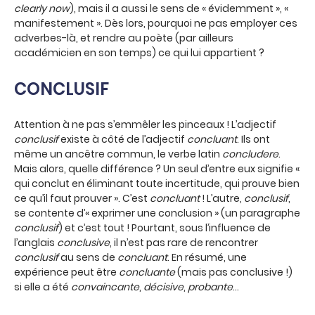
clearly now
), mais il a aussi le sens de « évidemment », «
manifestement ». Dès lors, pourquoi ne pas employer ces
adverbes-là, et rendre au poète (par ailleurs
académicien en son temps) ce qui lui appartient ?
CONCLUSIF
Attention à ne pas s’emmêler les pinceaux ! L’adjectif
conclusif
existe à côté de l’adjectif
concluant
. Ils ont
même un ancêtre commun, le verbe latin
concludere
.
Mais alors, quelle différence ? Un seul d’entre eux signifie «
qui conclut en éliminant toute incertitude, qui prouve bien
ce qu’il faut prouver ». C’est
concluant
! L’autre,
conclusif
,
se contente d’« exprimer une conclusion » (un paragraphe
conclusif
) et c’est tout ! Pourtant, sous l’influence de
l’anglais
conclusive
, il n’est pas rare de rencontrer
conclusif
au sens de
concluant
. En résumé, une
expérience peut être
concluante
(mais pas conclusive !)
si elle a été
convaincante
,
décisive
,
probante
…