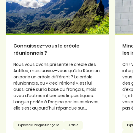
Connaissez-vous le créole
Minc
réunionnais ?
les 
Nous vous avons présenté le créole des
Oh ! 
Antilles, mais saviez-vous qu’à la Réunion,
inter
on parle un créole différent ? Le créole
vous 
réunionnais, ou « kréol rénioné », est lui
des 
aussi créé sur la base du français, mais
d’exp
avec d’autres influences linguistiques.
! », 
Langue parlée à l’origine par les esclaves,
vos p
elle s’est aujourd’hui répandue sur...
pas é
Explorer la langue française
Article
Expl