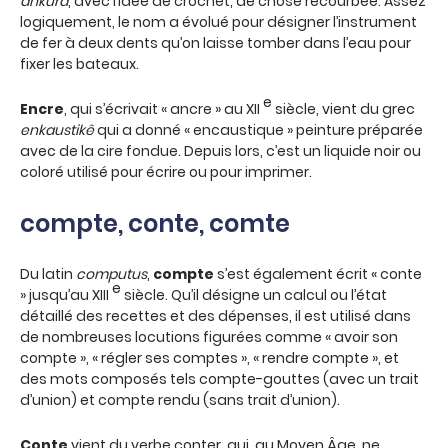
ankura
, avec l’idée de crochet, de chose recourbée. Assez
logiquement, le nom a évolué pour désigner l’instrument
de fer à deux dents qu’on laisse tomber dans l’eau pour
fixer les bateaux.
e
Encre
, qui s’écrivait « ancre » au XII
siècle, vient du grec
enkaustikê
qui a donné « encaustique » peinture préparée
avec de la cire fondue. Depuis lors, c’est un liquide noir ou
coloré utilisé pour écrire ou pour imprimer.
compte, conte, comte
Du latin
computus
,
compte
s’est également écrit « conte
e
» jusqu’au XIII
siècle. Qu’il désigne un calcul ou l’état
détaillé des recettes et des dépenses, il est utilisé dans
de nombreuses locutions figurées comme « avoir son
compte », « régler ses comptes », « rendre compte », et
des mots composés tels compte-gouttes (avec un trait
d’union) et compte rendu (sans trait d’union).
Conte
vient du verbe conter, qui, au Moyen Âge, ne