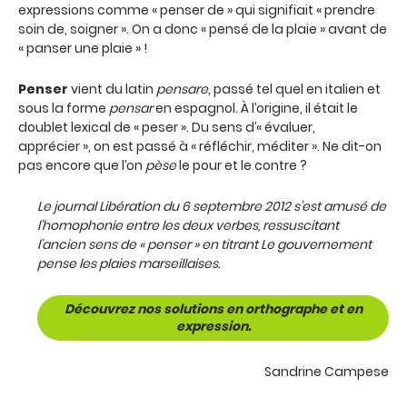
expressions comme « penser de » qui signifiait « prendre
soin de, soigner ». On a donc « pensé de la plaie » avant de
« panser une plaie » !
Penser
vient du latin
pensare
, passé tel quel en italien et
sous la forme
pensar
en espagnol. À l’origine, il était le
doublet lexical de « peser ». Du sens d’« évaluer,
apprécier », on est passé à « réfléchir, méditer ». Ne dit-on
pas encore que l’on
pèse
le pour et le contre ?
Le journal
Libération
du 6 septembre 2012 s’est amusé de
l’homophonie entre les deux verbes, ressuscitant
l’ancien sens de « penser » en titrant
Le gouvernement
pense les plaies marseillaises
.
Découvrez nos solutions en orthographe et en
expression.
Sandrine Campese