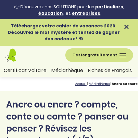
👉 Découvrez nos SOLUTIONS pour les
particuliers
,
l’
éducation
, les
entreprises
.
Téléchargez votre cahier de vacances 2026.
Découvrez le mot mystère et tentez de gagner
des cadeaux ! 🎁
Tester gratuitement
Certificat Voltaire
Médiathèque
Fiches de Français
Accueil
|
Médiathèque
|
Ancre ou encre
Ancre ou encre ? compte,
conte ou comte ? panser ou
penser ? Révisez les