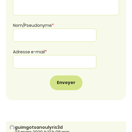
Nom/Pseudonyme
*
Adresse e-mail
*
guimgotsanoulyris3d
23 mars 2020 à 12 h 08 min