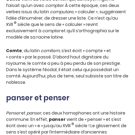
faisait qu’un avec
compter
. À cette époque, ces deux
verbes issus du latin
computare,
« calculer », suggéraient
l’idée d’énumérer, de dresser une liste. Ce n’est qu’au
e
XVII
siècle que le sens de « calculer » revint
exclusivement à
compter
et qu’il s’orthographia sur le
modèle de sa racine latine.
Comte
, du latin
comitem
, s’est écrit « compte » et
« conte » par le passé. D’abord haut dignitaire du
royaume, le comte a peu à peu perdu de son prestige.
Dans le système féodal, il était celui qui possédait un
comté. Aujourd’hui, plus de terre, seul subsiste son titre de
noblesse.
panser et penser
Penser
et
panser
, ces deux homophones ont une histoire
commune. En effet,
panser
vient de « penser » et s’est
e
écrit avec un « e » jusqu’au XVIII
siècle ! Le glissement de
sens s’est opéré par l’intermédiaire d’anciennes