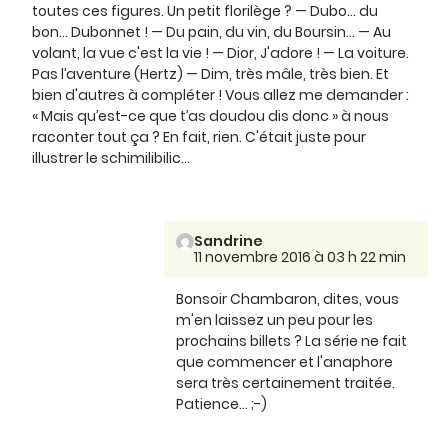
toutes ces figures. Un petit florilège ? — Dubo... du
bon... Dubonnet ! — Du pain, du vin, du Boursin... — Au
volant, la vue c'est la vie ! — Dior, J'adore ! — La voiture.
Pas l’aventure (Hertz) — Dim, très mâle, très bien. Et
bien d'autres à compléter ! Vous allez me demander :
« Mais qu’est-ce que t’as doudou dis donc » à nous
raconter tout ça ? En fait, rien. C'était juste pour
illustrer le schimilibilic...
Sandrine
11 novembre 2016 à 03 h 22 min
Bonsoir Chambaron, dites, vous
m'en laissez un peu pour les
prochains billets ? La série ne fait
que commencer et l'anaphore
sera très certainement traitée.
Patience... ;-)