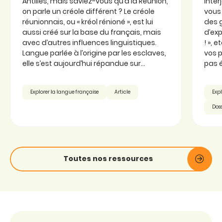
Antilles, mais saviez-vous qu’à la Réunion,
inter
on parle un créole différent ? Le créole
vous 
réunionnais, ou « kréol rénioné », est lui
des 
aussi créé sur la base du français, mais
d’exp
avec d’autres influences linguistiques.
! », 
Langue parlée à l’origine par les esclaves,
vos p
elle s’est aujourd’hui répandue sur...
pas é
Explorer la langue française
Article
Expl
Doss
Toutes nos ressources