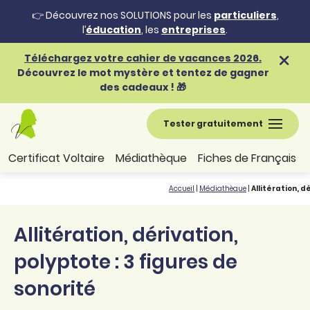
👉 Découvrez nos SOLUTIONS pour les
particuliers
,
l’
éducation
, les
entreprises
.
Téléchargez votre cahier de vacances 2026.
Découvrez le mot mystère et tentez de gagner
des cadeaux ! 🎁
Tester gratuitement
Certificat Voltaire
Médiathèque
Fiches de Français
Accueil
|
Médiathèque
|
Allitération, d
Allitération, dérivation,
polyptote : 3 figures de
sonorité