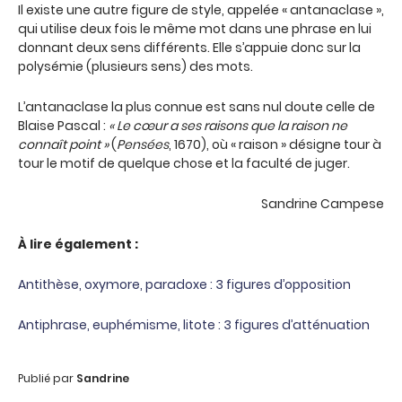
Il existe une autre figure de style, appelée « antanaclase »,
qui utilise deux fois le même mot dans une phrase en lui
donnant deux sens différents. Elle s’appuie donc sur la
polysémie (plusieurs sens) des mots.
L’antanaclase la plus connue est sans nul doute celle de
Blaise Pascal :
« Le cœur a ses raisons que la raison ne
connaît point »
(
Pensées
, 1670), où « raison » désigne tour à
tour le motif de quelque chose et la faculté de juger.
Sandrine Campese
À lire également :
Antithèse, oxymore, paradoxe : 3 figures d’opposition
Antiphrase, euphémisme, litote : 3 figures d’atténuation
Publié par
Sandrine