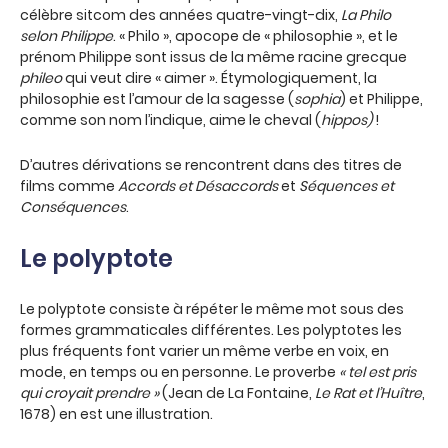
célèbre sitcom des années quatre-vingt-dix,
La Philo
selon Philippe
. « Philo », apocope de « philosophie », et le
prénom Philippe sont issus de la même racine grecque
phileo
qui veut dire « aimer ». Étymologiquement, la
philosophie est l’amour de la sagesse (
sophia
) et Philippe,
comme son nom l’indique, aime le cheval (
hippos)
!
D’autres dérivations se rencontrent dans des titres de
films comme
Accords et Désaccords
et
Séquences et
Conséquences
.
Le polyptote
Le polyptote consiste à répéter le même mot sous des
formes grammaticales différentes. Les polyptotes les
plus fréquents font varier un même verbe en voix, en
mode, en temps ou en personne. Le proverbe
« tel est pris
qui croyait prendre »
(Jean de La Fontaine,
Le Rat et l’Huître
,
1678) en est une illustration.