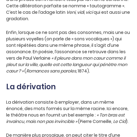
Cette allitération parfaite se nomme « tautogramme ».
C’est le cas de l’adage latin
Veni, vidi, vici
qui est aussi une
gradation.
Enfin, lorsque ce ne sont pas des consonnes, mais une ou
plusieurs voyelles (on parle de « sons vocaliques ») qui
sont répétées dans une même phrase, il s’agit d’une
assonance. En poésie, l’assonance se retrouve dans les
vers de Paul Verlaine
« Il pleure dans mon cœur comme il
pleut sur la ville, quelle est cette langueur qui pénètre mon
cœur ? »
(
Romances sans paroles,
1874)
.
La dérivation
La dérivation consiste à employer, dans un même
énoncé, des mots formés sur la même racine. Ici encore,
le théâtre nous en fournit un bel exemple :
« Ton bras est
invaincu, mais non pas invincible »
(Pierre Corneille,
Le Cid
).
De manière plus prosaïque, on peut citer le titre d’une