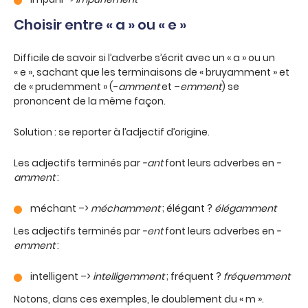
Choisir entre « a » ou « e »
Difficile de savoir si l’adverbe s’écrit avec un « a » ou un
« e », sachant que les terminaisons de « bruyamment » et
de « prudemment » (-
amment
et –
emment
) se
prononcent de la même façon.
Solution : se reporter à l’adjectif d’origine.
Les adjectifs terminés par
-ant
font leurs adverbes en
-
amment
:
méchant –>
méchamment
; élégant ?
élégamment
Les adjectifs terminés par
-ent
font leurs adverbes en
-
emment
:
intelligent –>
intelligemment
; fréquent ?
fréquemment
Notons, dans ces exemples, le doublement du « m ».