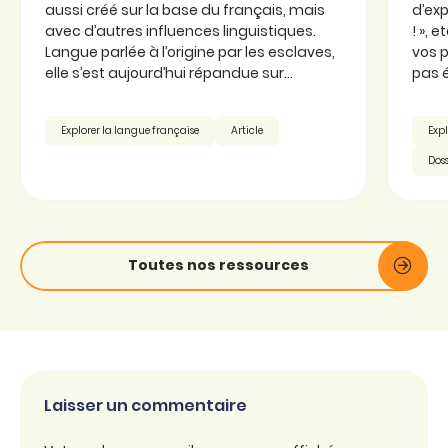
aussi créé sur la base du français, mais
d’exp
avec d’autres influences linguistiques.
! », 
Langue parlée à l’origine par les esclaves,
vos p
elle s’est aujourd’hui répandue sur...
pas é
Explorer la langue française
Article
Expl
Doss
Toutes nos ressources
Laisser un commentaire