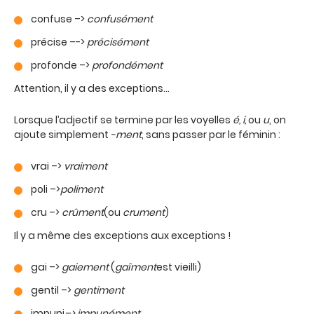
confuse –>
confusément
précise –->
précisément
profonde –>
profondément
Attention, il y a des exceptions…
Lorsque l’adjectif se termine par les voyelles
é, i,
ou
u
, on
ajoute simplement
-ment
, sans passer par le féminin :
vrai –>
vraiment
poli –>
poliment
cru –>
crûment
(ou
crument
)
Il y a même des exceptions aux exceptions !
gai –>
gaiement
(
gaîment
est vieilli)
gentil –>
gentiment
impuni
–> impunément