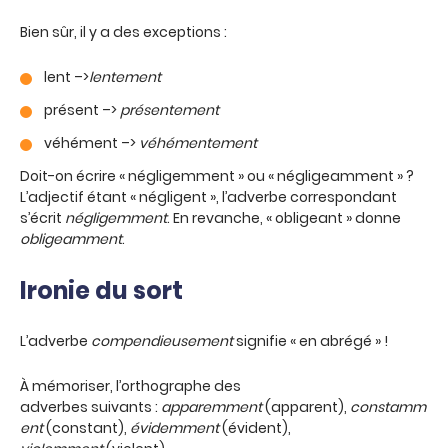
Bien sûr, il y a des exceptions :
lent –>
lentement
présent –>
présentement
véhément –>
véhémentement
Doit-on écrire « négligemment » ou « négligeamment » ?
L’adjectif étant « négligent », l’adverbe correspondant
s’écrit
négligemment
. En revanche, « obligeant » donne
obligeamment
.
Ironie du sort
L’adverbe
compendieusement
signifie « en abrégé » !
À mémoriser, l’orthographe des
adverbes suivants :
apparemment
(apparent),
constamm
ent
(constant),
évidemment
(évident),