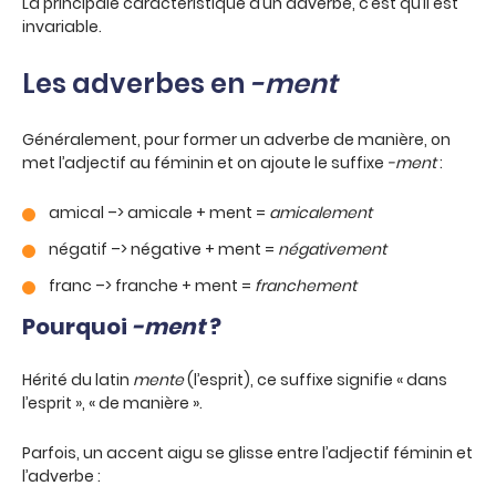
La principale caractéristique d’un adverbe, c’est qu’il est
invariable.
Les adverbes en
-ment
Généralement, pour former un adverbe de manière, on
met l’adjectif au féminin et on ajoute le suffixe
-ment
:
amical –> amicale + ment =
amicalement
négatif –> négative + ment =
négativement
franc –> franche + ment =
franchement
Pourquoi
-ment
?
Hérité du latin
mente
(l’esprit), ce suffixe signifie « dans
l’esprit », « de manière ».
Parfois, un accent aigu se glisse entre l’adjectif féminin et
l’adverbe :