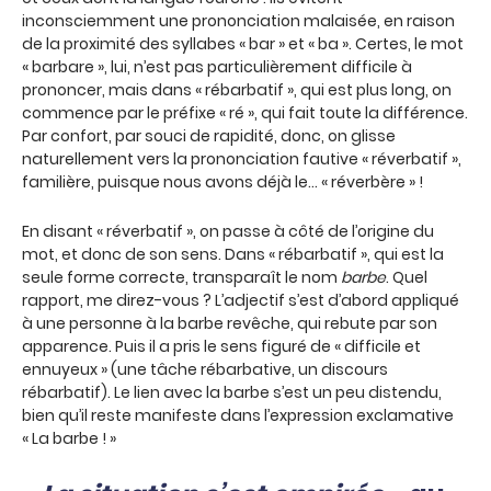
inconsciemment une prononciation malaisée, en raison
de la proximité des syllabes « bar » et « ba ». Certes, le mot
« barbare », lui, n’est pas particulièrement difficile à
prononcer, mais dans « rébarbatif », qui est plus long, on
commence par le préfixe « ré », qui fait toute la différence.
Par confort, par souci de rapidité, donc, on glisse
naturellement vers la prononciation fautive « réverbatif »,
familière, puisque nous avons déjà le… « réverbère » !
En disant « réverbatif », on passe à côté de l’origine du
mot, et donc de son sens. Dans « rébarbatif », qui est la
seule forme correcte, transparaît le nom
barbe
. Quel
rapport, me direz-vous ? L’adjectif s’est d’abord appliqué
à une personne à la barbe revêche, qui rebute par son
apparence. Puis il a pris le sens figuré de « difficile et
ennuyeux » (une tâche rébarbative, un discours
rébarbatif). Le lien avec la barbe s’est un peu distendu,
bien qu’il reste manifeste dans l’expression exclamative
« La barbe ! »