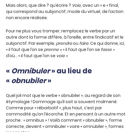
Mais alors, que dire ? qu’écrire ?
Voie
, avec un « e » final,
qui correspond au subjonctif, mode du virtuel, de l’action
non encore réalisée.
Pour ne plus vous tromper, remplacez le verbe par un
autre dont la forme diffère, à l’oreille, entre l’indicatif et le
subjonctif. Par exemple,
prendre
ou
faire
. Ce qui donne, ici,
« il faut que l’on se
prenne »,
« il faut que l’on se
fasse »
d’où… « il faut que l’on se
voie »
.
«
Omnibuler
» au lieu de
«
obnubiler
»
Quel joli mot que le verbe « obnubiler », au regard de son
étymologie ! Dommage qu’il soit si souvent malmené.
Comme pour « rébarbatif », plus haut, c’est par
commodité qu’on l’écorche. Et en pensant à un autre mot
proche : « omnibus » ! Voilà comment « obnubiler », forme
correcte, devient « omnibuler » voire « omnubiler », formes