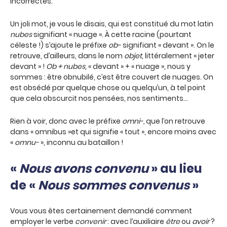
incorrectes.
Un joli mot, je vous le disais, qui est constitué du mot latin
nubes
signifiant « nuage ». À cette racine (pourtant
céleste !) s’ajoute le préfixe
ob-
signifiant « devant ». On le
retrouve, d’ailleurs, dans le nom
objet
, littéralement « jeter
devant » !
Ob + nubes
, « devant » + « nuage », nous y
sommes : être obnubilé, c’est être couvert de nuages. On
est obsédé par quelque chose ou quelqu’un, à tel point
que cela obscurcit nos pensées, nos sentiments…
Rien à voir, donc avec le préfixe
omni-,
que l’on retrouve
dans « omnibus »et qui signifie « tout », encore moins avec
«
omnu-
», inconnu au bataillon !
«
Nous avons convenu
» au lieu
de «
Nous sommes convenus
»
Vous vous êtes certainement demandé comment
employer le verbe
convenir
: avec l’auxiliaire
être
ou
avoir
?