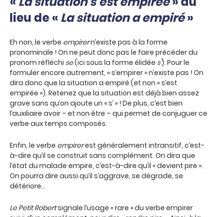
«
La situation s’est empirée
» au
lieu de «
La situation a empiré
»
Eh non, le verbe
empirer
n’existe pas à la forme
pronominale ! On ne peut donc pas le faire précéder du
pronom réfléchi
se
(ici sous la forme élidée
s’
). Pour le
formuler encore autrement, « s’empirer » n’existe pas ! On
dira donc que la situation a empiré (et non « s’est
empirée »). Retenez que la situation est déjà bien assez
grave sans qu’on ajoute un « s’ » ! De plus, c’est bien
l’auxiliaire avoir – et non être – qui permet de conjuguer ce
verbe aux temps composés.
Enfin, le verbe
empirer
est généralement intransitif, c’est-
à-dire qu’il se construit sans complément. On dira que
l’état du malade empire, c’est-à-dire qu’il « devient pire ».
On pourra dire aussi qu’il s’aggrave, se dégrade, se
détériore…
Le Petit Robert
signale l’usage « rare » du verbe empirer