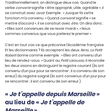
Traditionnellement, on distingue deux cas. Quand le
verbe
convenir
signifie « être approprié, utile, agréable », il
se construit avec
avoir
. Exemple : « Jusque-là cette
fonction m’a convenu. » Quand
convenir
signifie « se
mettre d’accord », il se construit avec
être
. On dira donc :
« Elles sont convenues de se revoir mardi », « Nous
sommes convenus que vous parlerez le premier ».
C’est en tout cas ce que préconise l’Académie française.
Et les dictionnaires ? Ils acceptent les deux. Ainsi,
Le Petit
Robert
donne comme exemple : « Elles ont convenu d’un
lieu de rendez-vous. » Quant au
Petit Larousse
, il réconcilie
les deux visions en distinguant le registre courant (ils ont
convenu d’un jour pour se rencontrer ; il a convenu de son
erreur) du registre soigné (ils sont convenus d’un jour pour
se rencontrer ; il est convenu de son erreur.).
«
Je t’appelle depuis Marseille
»
au lieu de «
Je t’appelle de
Marseille
»