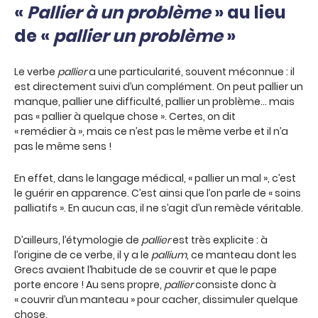
«
Pallier à un problème
» au lieu
de «
pallier un problème
»
Le verbe
pallier
a une particularité, souvent méconnue : il
est directement suivi d’un complément. On peut pallier un
manque, pallier une difficulté, pallier un problème… mais
pas « pallier à quelque chose ». Certes, on dit
« remédier à », mais ce n’est pas le même verbe et il n’a
pas le même sens !
En effet, dans le langage médical, « pallier un mal », c’est
le guérir en apparence. C’est ainsi que l’on parle de « soins
palliatifs ». En aucun cas, il ne s’agit d’un remède véritable.
D’ailleurs, l’étymologie de
pallier
est très explicite : à
l’origine de ce verbe, il y a le
pallium
, ce manteau dont les
Grecs avaient l’habitude de se couvrir et que le pape
porte encore ! Au sens propre,
pallier
consiste donc à
« couvrir d’un manteau » pour cacher, dissimuler quelque
chose.