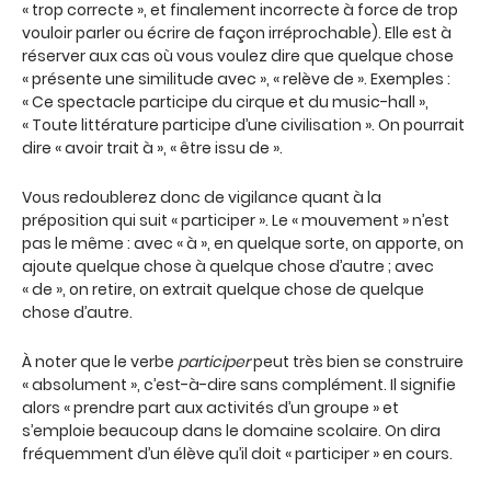
« trop correcte », et finalement incorrecte à force de trop
vouloir parler ou écrire de façon irréprochable). Elle est à
réserver aux cas où vous voulez dire que quelque chose
« présente une similitude avec », « relève de ». Exemples :
« Ce spectacle participe du cirque et du music-hall »,
« Toute littérature participe d’une civilisation ». On pourrait
dire « avoir trait à », « être issu de ».
Vous redoublerez donc de vigilance quant à la
préposition qui suit « participer ». Le « mouvement » n’est
pas le même : avec « à », en quelque sorte, on apporte, on
ajoute quelque chose à quelque chose d’autre ; avec
« de », on retire, on extrait quelque chose de quelque
chose d’autre.
À noter que le verbe
participer
peut très bien se construire
« absolument », c’est-à-dire sans complément. Il signifie
alors « prendre part aux activités d’un groupe » et
s’emploie beaucoup dans le domaine scolaire. On dira
fréquemment d’un élève qu’il doit « participer » en cours.