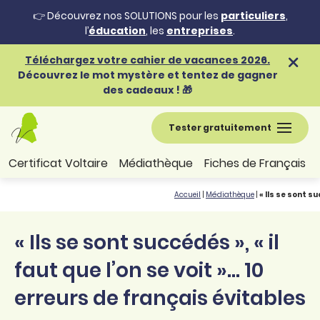
👉 Découvrez nos SOLUTIONS pour les
particuliers
,
l’
éducation
, les
entreprises
.
Téléchargez votre cahier de vacances 2026.
Découvrez le mot mystère et tentez de gagner
des cadeaux ! 🎁
Tester gratuitement
Certificat Voltaire
Médiathèque
Fiches de Français
Accueil
|
Médiathèque
|
« Ils se sont s
« Ils se sont succédés », « il
faut que l’on se voit »... 10
erreurs de français évitables