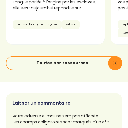
Langue parlée à l’origine par les esclaves,
vos p
elle s’est aujourd’hui répandue sur...
pas é
Explorer la langue française
Article
Expl
Doss
Toutes nos ressources
Laisser un commentaire
Votre adresse e-mail ne sera pas affichée.
Les champs obligatoires sont marqués d’un « * ».