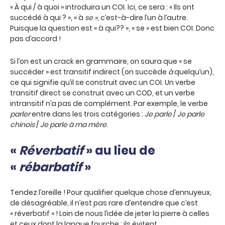
« À qui / à quoi » introduira un COI. Ici, ce sera : « Ils ont
succédé à qui ? », « à
se »
, c’est-à-dire l’un à l’autre.
Puisque la question est « à qui?? », « se » est bien COI. Donc
pas d’accord !
Si l’on est un crack en grammaire, on saura que « se
succéder » est transitif indirect (on succède
à
quelqu’un),
ce qui signifie qu’il se construit avec un COI. Un verbe
transitif direct se construit avec un COD, et un verbe
intransitif n’a pas de complément. Par exemple, le verbe
parler
entre dans les trois catégories :
Je parle
/
Je parle
chinois
/
Je parle à ma mère
.
«
Réverbatif
» au lieu de
«
rébarbatif
»
Tendez l’oreille ! Pour qualifier quelque chose d’ennuyeux,
de désagréable, il n’est pas rare d’entendre que c’est
« réverbatif » ! Loin de nous l’idée de jeter la pierre à celles
et ceux dont la langue fourche : ils évitent