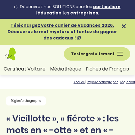
👉 Découvrez nos SOLUTIONS pour les
particuliers
,
l’
éducation
, les
entreprises
.
Téléchargez votre cahier de vacances 2026.
Découvrez le mot mystère et tentez de gagner
des cadeaux ! 🎁
Tester gratuitement
Certificat Voltaire
Médiathèque
Fiches de Français
Accueil
|
Règles d'orthographe
|
Règle d'o
Règle d'orthographe
« Vieillotte », « fiérote » : les
mots en « -otte » et en « -