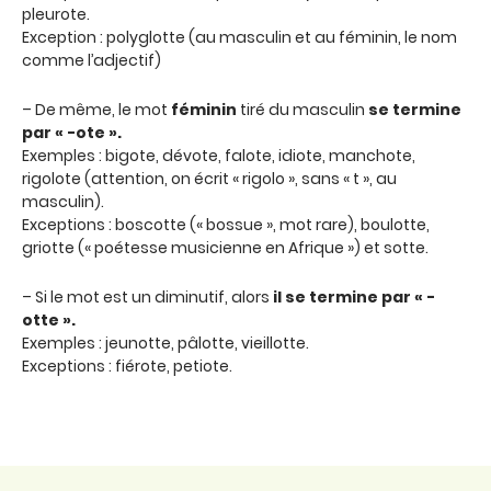
pleurote.
Exception : polyglotte (au masculin et au féminin, le nom
comme l’adjectif)
– De même, le mot
féminin
tiré du masculin
se termine
par « -ote ».
Exemples : bigote, dévote, falote, idiote, manchote,
rigolote (attention, on écrit « rigolo », sans « t », au
masculin).
Exceptions : boscotte (« bossue », mot rare), boulotte,
griotte (« poétesse musicienne en Afrique ») et sotte.
– Si le mot est un diminutif, alors
il se termine par « -
otte ».
Exemples : jeunotte, pâlotte, vieillotte.
Exceptions : fiérote, petiote.