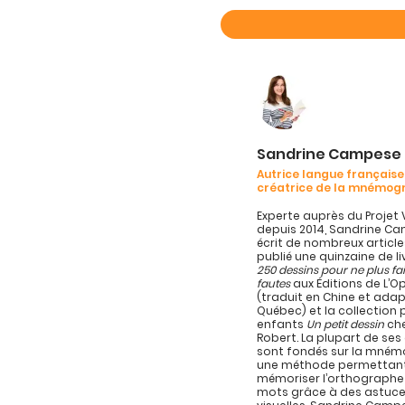
Sandrine Campese
Autrice langue française
créatrice de la mnémog
Experte auprès du Projet 
depuis 2014, Sandrine C
écrit de nombreux article
publié une quinzaine de l
250 dessins pour ne plus fa
fautes
aux Éditions de L’
(traduit en Chine et ada
Québec) et la collection 
enfants
Un petit dessin
che
Robert. La plupart de se
sont fondés sur la mném
une méthode permettan
mémoriser l’orthographe
mots grâce à des astuc