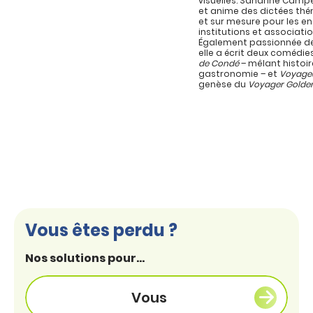
visuelles. Sandrine Campe
et anime des dictées th
et sur mesure pour les en
institutions et associatio
Également passionnée de
elle a écrit deux comédie
de Condé
– mêlant histoir
gastronomie – et
Voyage
genèse du
Voyager Golde
Vous êtes perdu ?
Nos solutions pour...
Vous