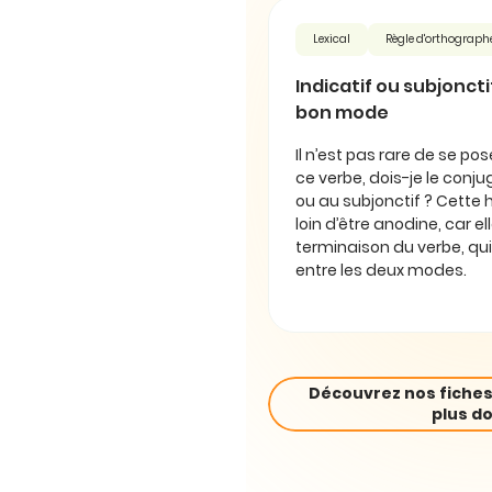
Lexical
Règle d'orthograph
Indicatif ou subjonctif 
bon mode
Il n’est pas rare de se pos
ce verbe, dois-je le conjug
ou au subjonctif ? Cette 
loin d’être anodine, car e
terminaison du verbe, qui
entre les deux modes.
Découvrez nos fiches
plus do