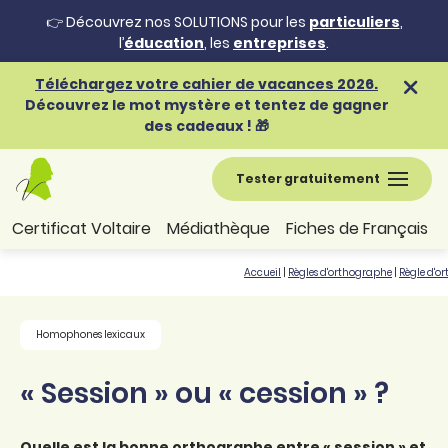
👉 Découvrez nos SOLUTIONS pour les
particuliers
,
l’
éducation
, les
entreprises
.
Téléchargez votre cahier de vacances 2026.
Découvrez le mot mystère et tentez de gagner
des cadeaux ! 🎁
Tester gratuitement
Certificat Voltaire
Médiathèque
Fiches de Français
Accueil
|
Règles d'orthographe
|
Règle d'o
Homophones lexicaux
« Session » ou « cession » ?
Quelle est la bonne orthographe entre « session » et