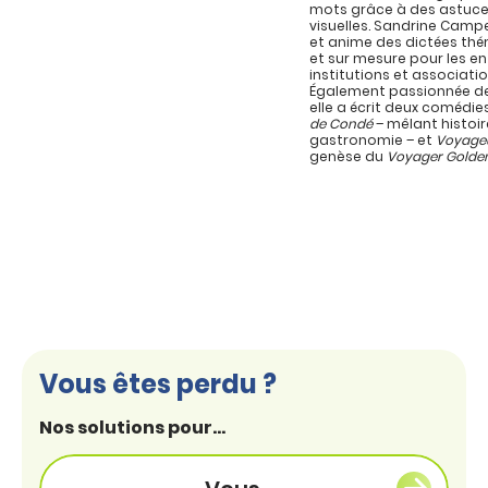
mots grâce à des astuc
visuelles. Sandrine Campe
et anime des dictées th
et sur mesure pour les en
institutions et associatio
Également passionnée de
elle a écrit deux comédie
de Condé
– mêlant histoir
gastronomie – et
Voyage
genèse du
Voyager Golde
Vous êtes perdu ?
Nos solutions pour...