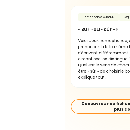
Homophones lexicaux
Règl
« Sur » ou « sûr » ?
Voici deux homophones, 
prononcent de la même f
s’écrivent différemment.
circonflexe les distingue l
Quel est le sens de cha
être « sûr » de choisir le 
explique tout.
Découvrez nos fiches
plus do