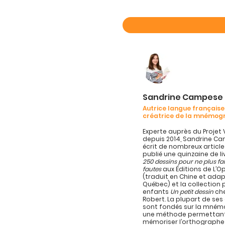
Sandrine Campese
Autrice langue française
créatrice de la mnémog
Experte auprès du Projet 
depuis 2014, Sandrine C
écrit de nombreux article
publié une quinzaine de l
250 dessins pour ne plus fa
fautes
aux Éditions de L’
(traduit en Chine et ada
Québec) et la collection 
enfants
Un petit dessin
che
Robert. La plupart de se
sont fondés sur la mném
une méthode permettan
mémoriser l’orthographe