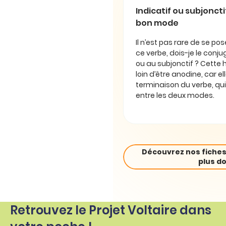
Indicatif ou subjonctif 
bon mode
Il n’est pas rare de se pos
ce verbe, dois-je le conjug
ou au subjonctif ? Cette 
loin d’être anodine, car e
terminaison du verbe, qui
entre les deux modes.
Découvrez nos fiches
plus do
Retrouvez le Projet Voltaire dans