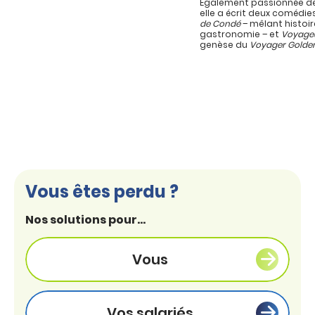
Également passionnée de
elle a écrit deux comédie
de Condé
– mêlant histoir
gastronomie – et
Voyage
genèse du
Voyager Golde
Vous êtes perdu ?
Nos solutions pour...
Vous
Vos salariés