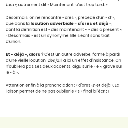
tard »
, autrement dit « Maintenant, c’est trop tard. »
Désormais, on ne rencontre « ores », précédé d’un « d’ »,
que dans la
locution adverbiale « d’ores et déjà »
,
dont la définition est « dès maintenant », « dès à présent ».
« Désormais » est un synonyme. Elle s’écrit sans trait
d’union.
Et « déjà », alors ?
C’est un autre adverbe, formé à partir
d’une vieille locution,
des ja
. Il a ici un effet d’insistance. On
n’oubliera pas ses deux accents, aigu sur le « é », grave sur
le « à ».
Attention enfin à la prononciation : « d’ores
-z-
et déjà ». La
liaison permet de ne pas oublier le « s » final à l’écrit !