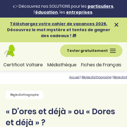
👉 Découvrez nos SOLUTIONS pour les
particuliers
,
l’
éducation
, les
entreprises
.
Téléchargez votre cahier de vacances 2026.
Découvrez le mot mystère et tentez de gagner
des cadeaux ! 🎁
Tester gratuitement
Certificat Voltaire
Médiathèque
Fiches de Français
Accueil
|
Règles d'orthographe
|
Règle d'o
Règle d'orthographe
« D’ores et déjà » ou « Dores
et déjà » ?