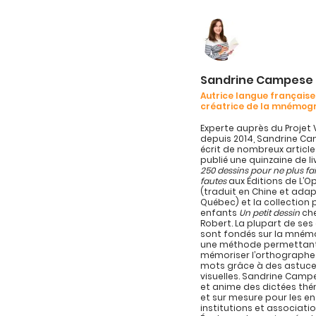
Sandrine Campese
Autrice langue française
créatrice de la mnémog
Experte auprès du Projet 
depuis 2014, Sandrine C
écrit de nombreux article
publié une quinzaine de l
250 dessins pour ne plus fa
fautes
aux Éditions de L’
(traduit en Chine et ada
Québec) et la collection 
enfants
Un petit dessin
che
Robert. La plupart de se
sont fondés sur la mném
une méthode permettan
mémoriser l’orthographe
mots grâce à des astuc
visuelles. Sandrine Campe
et anime des dictées th
et sur mesure pour les en
institutions et associatio