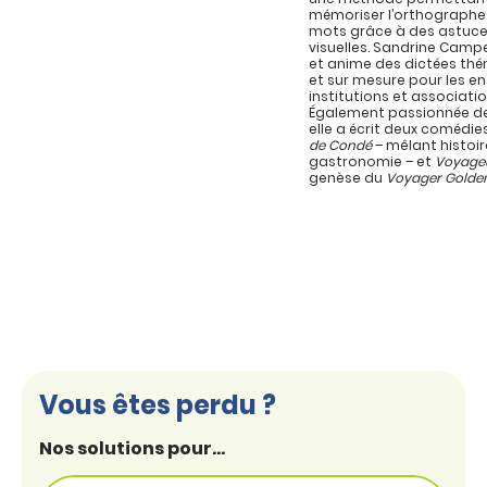
mémoriser l’orthographe
mots grâce à des astuc
visuelles. Sandrine Campe
et anime des dictées th
et sur mesure pour les en
institutions et associatio
Également passionnée de
elle a écrit deux comédie
de Condé
– mêlant histoir
gastronomie – et
Voyage
genèse du
Voyager Golde
Vous êtes perdu ?
Nos solutions pour...