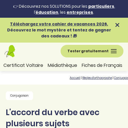
👉 Découvrez nos SOLUTIONS pour les
particuliers
,
l’
éducation
, les
entreprises
.
Téléchargez votre cahier de vacances 2026.
Découvrez le mot mystère et tentez de gagner
des cadeaux ! 🎁
Tester gratuitement
Certificat Voltaire
Médiathèque
Fiches de Français
Accueil
|
Règles d'orthographe
|
Conjugai
Conjugaison
L'accord du verbe avec
plusieurs sujets