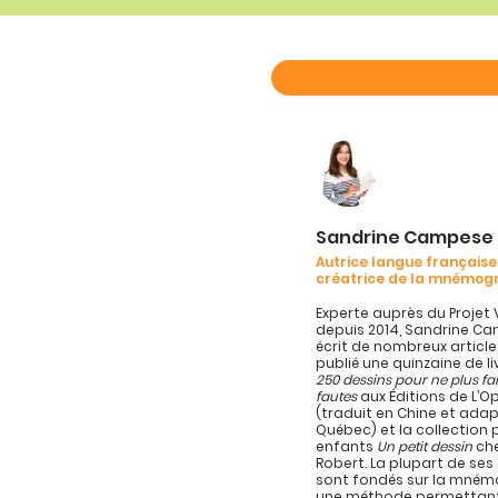
Sandrine Campese
Autrice langue française
créatrice de la mnémog
Experte auprès du Projet 
depuis 2014, Sandrine C
écrit de nombreux article
publié une quinzaine de l
250 dessins pour ne plus fa
fautes
aux Éditions de L’
(traduit en Chine et ada
Québec) et la collection 
enfants
Un petit dessin
che
Robert. La plupart de se
sont fondés sur la mném
une méthode permettan