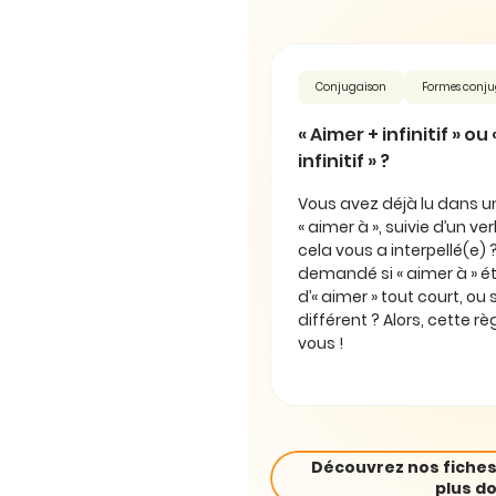
Conjugaison
Formes conj
« Aimer + infinitif » ou
infinitif » ?
Vous avez déjà lu dans un 
« aimer à », suivie d’un verbe
cela vous a interpellé(e)
demandé si « aimer à » 
d’« aimer » tout court, ou s
différent ? Alors, cette rè
vous !
Découvrez nos fiches
plus do