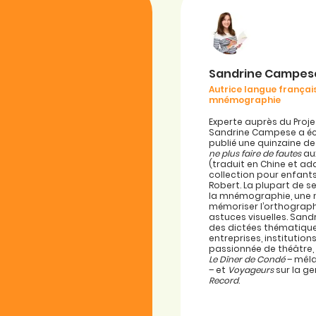
Sandrine Campes
Autrice langue français
mnémographie
Experte auprès du Proje
Sandrine Campese a écr
publié une quinzaine de
ne plus faire de fautes
aux
(traduit en Chine et ad
collection pour enfant
Robert. La plupart de 
la mnémographie, une
mémoriser l’orthograp
astuces visuelles. San
des dictées thématique
entreprises, institutio
passionnée de théâtre, 
Le Dîner de Condé
– mêla
– et
Voyageurs
sur la g
Record
.