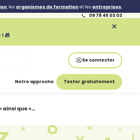
ion
, les
organismes de formation
et les
entreprises
.
09 78 45 03 03
! 🎁
Se connecter
Notre approche
Tester gratuitement
« ainsi que »…