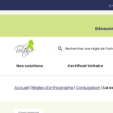
👉
Découvr
Rechercher
Nos solutions
Certificat Voltaire
Particuliers
Toutes nos
Conjugaison
Accueil
|
Règles d'orthographe
|
Conjugaison
|
La c
ressources
Entreprises
Grammaire
Améliorer son
français
Secteur public
Règle
Conjugaison