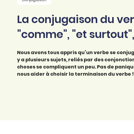
professionnel
d’orthographe
Éducation
La conjugaison du ve
Animer une classe
Syntaxe
Organismes de
Aider ses enfants
"comme", "et surtout",
formation
Toutes nos fiches
Certifier ses compétences
Accompagner ses
salariés
Nous avons tous appris qu’un verbe se conjug
Évaluer le niveau de ses
salariés
y a plusieurs sujets, reliés par des conjoncti
Explorer la langue
choses se compliquent un peu. Pas de panique 
française
nous aider à choisir la terminaison du verbe !
Découvrir nos
ouvrages
Témoignages