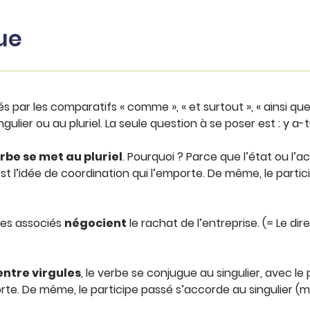
ue
és par les comparatifs « comme », « et surtout », « ainsi que 
ulier ou au pluriel. La seule question à se poser est : y a-t
verbe se met au pluriel
. Pourquoi ? Parce que l’état ou l’a
st l’idée de coordination qui l’emporte. De même, le partic
 ses associés
négocient
le rachat de l’entreprise. (= Le di
entre virgules
, le verbe se conjugue au singulier, avec l
rte. De même, le participe passé s’accorde au singulier (m