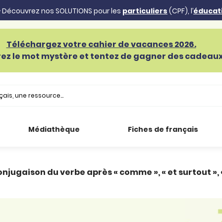
 Découvrez nos SOLUTIONS pour les
particuliers
(CPF), l’
éducat
Téléchargez votre cahier de vacances 2026.
ez le mot mystère et tentez de gagner des cadeaux 
Médiathèque
Fiches de français
onjugaison du verbe après « comme », « et surtout », 