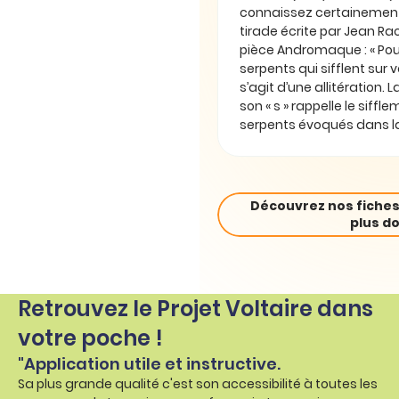
connaissez certainement
tirade écrite par Jean Ra
pièce Andromaque : « Pou
serpents qui sifflent sur vo
s’agit d’une allitération. 
son « s » rappelle le siffl
serpents évoqués dans la
Découvrez nos fiches
plus do
Retrouvez le Projet Voltaire dans
votre poche !
"Application utile et instructive.
Sa plus grande qualité c'est son accessibilité à toutes les