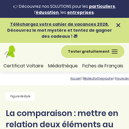
👉 Découvrez nos SOLUTIONS pour les
particuliers
,
l’
éducation
, les
entreprises
.
Téléchargez votre cahier de vacances 2026.
Découvrez le mot mystère et tentez de gagner
des cadeaux ! 🎁
Tester gratuitement
Certificat Voltaire
Médiathèque
Fiches de Français
Accueil
|
Règles d'orthographe
|
Figure de 
Figure de style
La comparaison : mettre en
relation deux éléments au