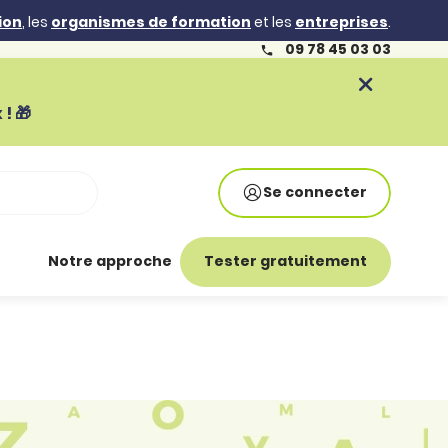
ion
, les
organismes de formation
et les
entreprises
.
09 78 45 03 03
! 🎁
Se connecter
Notre approche
Tester gratuitement