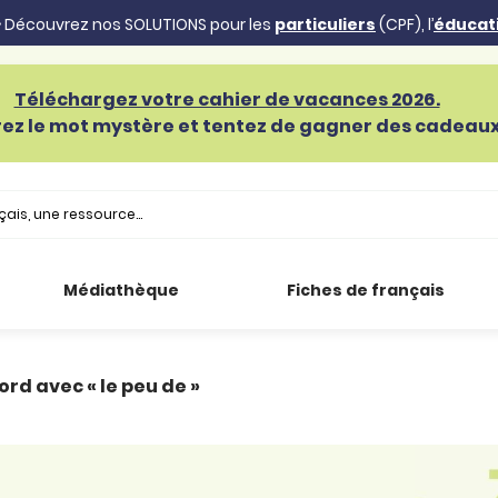
 Découvrez nos SOLUTIONS pour les
particuliers
(CPF), l’
éducat
Téléchargez votre cahier de vacances 2026.
ez le mot mystère et tentez de gagner des cadeaux 
Médiathèque
Fiches de français
ord avec « le peu de »