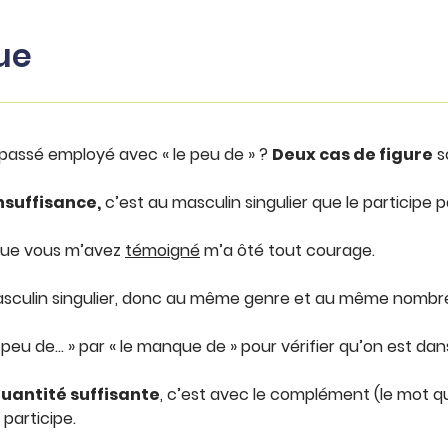
ue
passé employé avec « le peu de » ?
Deux cas de figure
so
insuffisance,
c’est au masculin singulier que le participe p
que vous m’avez
témoigné
m’a ôté tout courage.
masculin singulier, donc au même genre et au même nombre 
 peu de… » par « le manque de » pour vérifier qu’on est dan
 quantité suffisante
, c’est avec le complément (le mot 
 participe.