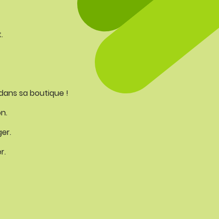
.
dans sa boutique !
n.
er.
r.