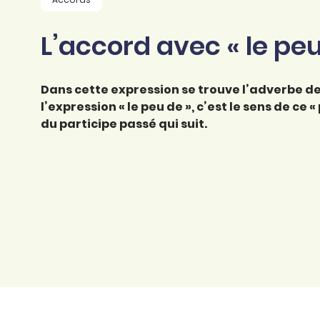
professionnel
d’orthographe
Éducation
L’accord avec « le peu
Animer une classe
Syntaxe
Organismes de
Aider ses enfants
formation
Toutes nos fiches
Dans cette expression se trouve l’adverbe de
Certifier ses compétences
Accompagner ses
l’expression « le peu de », c’est le sens de ce
salariés
du participe passé qui suit.
Évaluer le niveau de ses
salariés
Explorer la langue
française
Découvrir nos
ouvrages
Témoignages