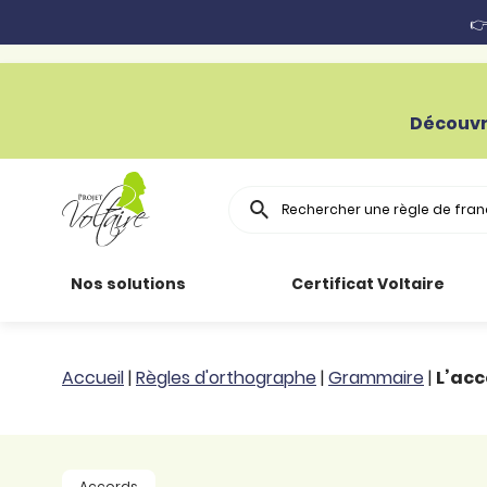
👉
Découvr
Rechercher
Nos solutions
Certificat Voltaire
Particuliers
Toutes nos
Conjugaison
Accueil
|
Règles d'orthographe
|
Grammaire
|
L’acc
ressources
Entreprises
Grammaire
Améliorer son
français
Secteur public
Règle
Accords