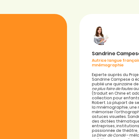
Sandrine Campes
Autrice langue français
mnémographie
Experte auprès du Proje
Sandrine Campese a écr
publié une quinzaine de
ne plus faire de fautes
aux
(traduit en Chine et ad
collection pour enfant
Robert. La plupart de 
la mnémographie, une
mémoriser l’orthograp
astuces visuelles. San
des dictées thématique
entreprises, institutio
passionnée de théâtre, 
Le Dîner de Condé
– mêla