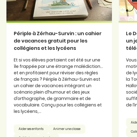
Périple à Zérhau-Survin : un cahier
Le D
de vacances gratuit pour les
un j
collégiens et les lycéens
tél
Et si vos élèves partaient cet été sur une
Vous 
île frappée par une étrange malédiction…
moti
et en profitaient pour réviser des règles
de l
de français ? Périple à Zérhau-Survin est
la To
un cahier de vacances intégrant un
Hallo
scénario plein d’humour et des jeux
socié
d’orthographe, de grammaire et de
suffi
vocabulaire. Conçu pour les collégiens et
de l’
les lycéens,...
Aide
Aider ses enfants
Animer une classe
Col