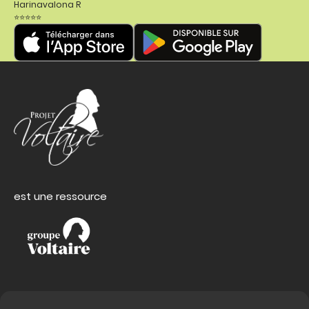
Harinavalona R
⭐⭐⭐⭐⭐
est une ressource