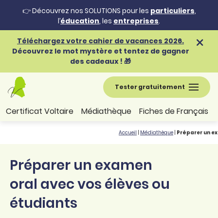
👉 Découvrez nos SOLUTIONS pour les
particuliers
,
l’
éducation
, les
entreprises
.
Téléchargez votre cahier de vacances 2026.
Découvrez le mot mystère et tentez de gagner
des cadeaux ! 🎁
Tester gratuitement
Certificat Voltaire
Médiathèque
Fiches de Français
Accueil
|
Médiathèque
|
Préparer un ex
Préparer un examen
oral avec vos élèves ou
étudiants