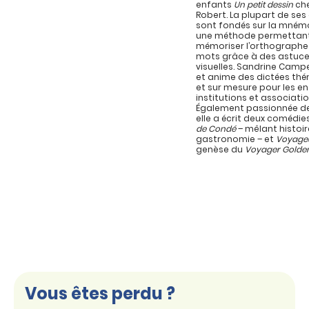
enfants
Un petit dessin
che
Robert. La plupart de se
sont fondés sur la mném
une méthode permettan
mémoriser l’orthographe
mots grâce à des astuc
visuelles. Sandrine Campe
et anime des dictées th
et sur mesure pour les en
institutions et associatio
Également passionnée de
elle a écrit deux comédie
de Condé
– mêlant histoir
gastronomie – et
Voyage
genèse du
Voyager Golde
Vous êtes perdu ?