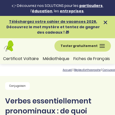
👉 Découvrez nos SOLUTIONS pour les
particuliers
,
l’
éducation
, les
entreprises
.
Téléchargez votre cahier de vacances 2026.
Découvrez le mot mystère et tentez de gagner
des cadeaux ! 🎁
Tester gratuitement
Certificat Voltaire
Médiathèque
Fiches de Français
Accueil
|
Règles d'orthographe
|
Conjugai
Conjugaison
Verbes essentiellement
pronominaux : de quoi