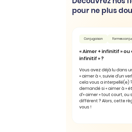
Découvrez nos fi
pour ne plus dou
Conjugaison
Formes conj
« Aimer + infinitif » ou
infinitif » ?
Vous avez déjà lu dans un 
« aimer à », suivie d’un verbe
cela vous a interpellé(e)
demandé si « aimer à » 
d’« aimer » tout court, ou s
différent ? Alors, cette rè
vous !