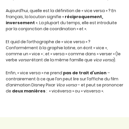
Aujourd’hui, quelle est la définition de « vice versa » ? En
français, la locution signifie «
réciproquement,
inversement
». La plupart du temps, elle est introduite
par la conjonction de coordination « et ».
Et quid de l’orthographe de « vice versa » ?
Conformément à la graphie latine, on écrit « vice »,
comme un « vice » ; et « versa » comme dans « verser » (le
verbe
verser
étant de la même famille que
vice versa
).
Enfin, « vice versa » ne prend
pas de trait d’union
–
contrairement à ce que l’on peut lire sur l’affiche du film
d’animation Disney Pixar
Vice versa
– et peut se prononcer
de
deux manières
: « vicéversa » ou « visversa ».