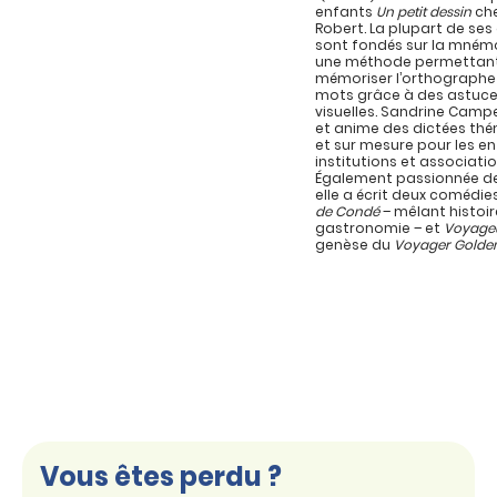
enfants
Un petit dessin
che
Robert. La plupart de se
sont fondés sur la mném
une méthode permettan
mémoriser l’orthographe
mots grâce à des astuc
visuelles. Sandrine Campe
et anime des dictées th
et sur mesure pour les en
institutions et associatio
Également passionnée de
elle a écrit deux comédie
de Condé
– mêlant histoir
gastronomie – et
Voyage
genèse du
Voyager Golde
Vous êtes perdu ?