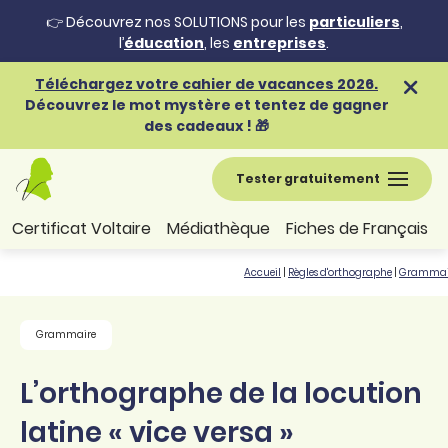
👉 Découvrez nos SOLUTIONS pour les
particuliers
,
l’
éducation
, les
entreprises
.
Téléchargez votre cahier de vacances 2026.
Découvrez le mot mystère et tentez de gagner
des cadeaux ! 🎁
Tester gratuitement
Certificat Voltaire
Médiathèque
Fiches de Français
Accueil
|
Règles d'orthographe
|
Grammai
Grammaire
L’orthographe de la locution
latine « vice versa »