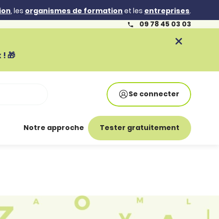
ion
, les
organismes de formation
et les
entreprises
.
09 78 45 03 03
! 🎁
Se connecter
Notre approche
Tester gratuitement