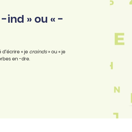
 -ind » ou « -
 d’écrire « je
crainds
» ou « je
erbes en -dre.