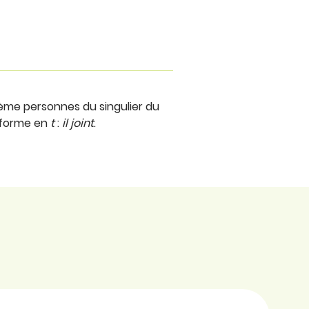
ème personnes du singulier du
sforme en
t
:
il joint
.