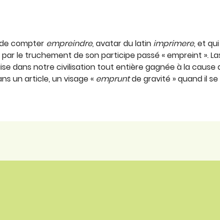
t de compter
empreindre
, avatar du latin
imprimere
, et qu
isé, par le truchement de son participe passé « empreint ». 
ise dans notre civilisation tout entière gagnée à la cause d
ns un article, un visage «
emprunt
de gravité » quand il 