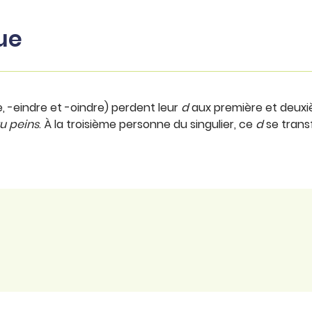
ue
e, -eindre et -oindre) perdent leur
d
aux première et deuxi
tu peins
. À la troisième personne du singulier, ce
d
se tran