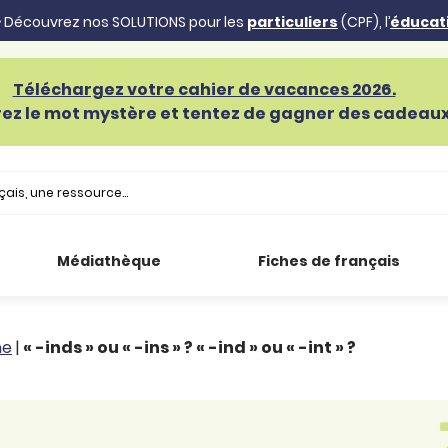
 Découvrez nos SOLUTIONS pour les
particuliers
(CPF), l’
éducat
Téléchargez votre cahier de vacances 2026.
ez le mot mystère et tentez de gagner des cadeaux 
Médiathèque
Fiches de français
he
|
« -inds » ou « -ins » ? « -ind » ou « -int » ?