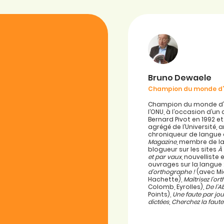
Bruno Dewaele
Champion du monde d
Champion du monde d’or
l’ONU, à l’occasion d’u
Bernard Pivot en 1992 e
agrégé de l’Université, 
chroniqueur de langue
Magazine
, membre de la
blogueur sur les sites
À
et par vaux
, nouvellist
ouvrages sur la langue 
d’orthographe !
(avec Mi
Hachette),
Maîtrisez l’o
Colomb, Eyrolles),
De l’A
Points),
Une faute par jou
dictées
,
Cherchez la faute