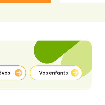
èves
Vos enfants