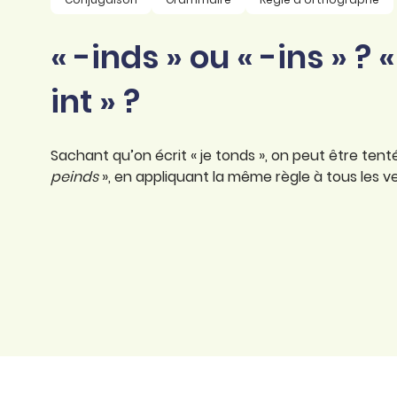
professionnel
d’orthographe
Éducation
« -inds » ou « -ins » ? «
Animer une classe
Syntaxe
Organismes de
Aider ses enfants
int » ?
formation
Toutes nos fiches
Certifier ses compétences
Accompagner ses
salariés
Sachant qu’on écrit « je tonds », on peut être tenté
Évaluer le niveau de ses
salariés
peinds
», en appliquant la même règle à tous les v
Explorer la langue
française
Découvrir nos
ouvrages
Témoignages