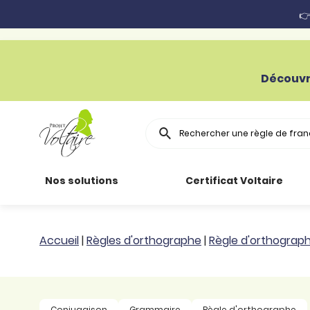
👉
Découvr
Rechercher
Nos solutions
Certificat Voltaire
Particuliers
Toutes nos
Conjugaison
Accueil
|
Règles d'orthographe
|
Règle d'orthograp
ressources
Entreprises
Grammaire
Améliorer son
français
Secteur public
Règle
Conjugaison
Grammaire
Règle d'orthographe