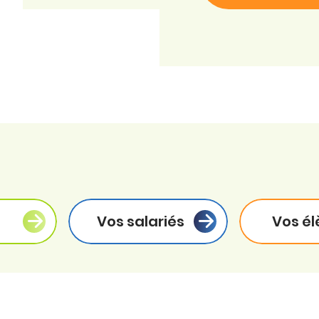
Vos salariés
Vos él