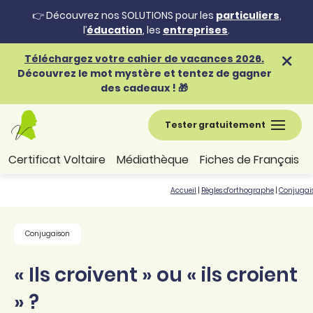
👉 Découvrez nos SOLUTIONS pour les
particuliers
,
l’
éducation
, les
entreprises
.
Téléchargez votre cahier de vacances 2026.
Découvrez le mot mystère et tentez de gagner
des cadeaux ! 🎁
Tester gratuitement
Certificat Voltaire
Médiathèque
Fiches de Français
Accueil
|
Règles d'orthographe
|
Conjugai
Conjugaison
« Ils croivent » ou « ils croient
» ?