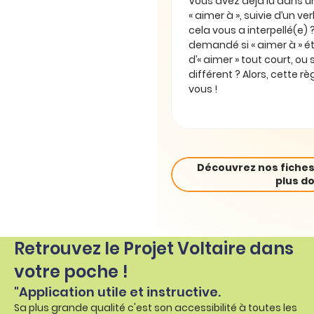
Vous avez déjà lu dans un 
« aimer à », suivie d’un verbe
cela vous a interpellé(e)
demandé si « aimer à » 
d’« aimer » tout court, ou s
différent ? Alors, cette rè
vous !
Découvrez nos fiches
plus do
Retrouvez le Projet Voltaire dans
votre poche !
"Application utile et instructive.
Sa plus grande qualité c'est son accessibilité à toutes les