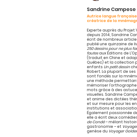
Sandrine Campese
Autrice langue française
créatrice de la mnémog
Experte auprès du Projet 
depuis 2014, Sandrine C
écrit de nombreux article
publié une quinzaine de l
250 dessins pour ne plus fa
fautes
aux Éditions de L’
(traduit en Chine et ada
Québec) et la collection 
enfants
Un petit dessin
che
Robert. La plupart de se
sont fondés sur la mném
une méthode permettan
mémoriser l’orthographe
mots grâce à des astuc
visuelles. Sandrine Campe
et anime des dictées th
et sur mesure pour les en
institutions et associatio
Également passionnée de
elle a écrit deux comédie
de Condé
– mêlant histoir
gastronomie – et
Voyage
genèse du
Voyager Golde