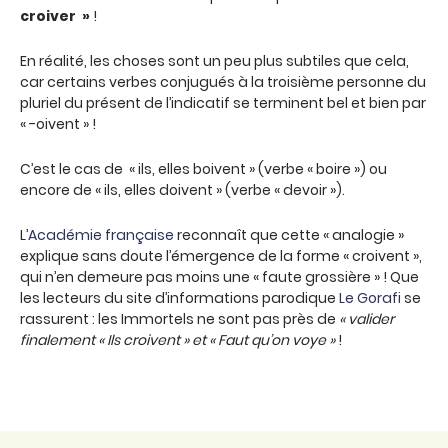
croiver »
!
En réalité, les choses sont un peu plus subtiles que cela,
car certains verbes conjugués à la troisième personne du
pluriel du présent de l’indicatif se terminent bel et bien par
« -oivent » !
C’est le cas de « ils, elles boivent » (verbe « boire ») ou
encore de « ils, elles doivent » (verbe « devoir »).
L’
Académie française
reconnaît que cette « analogie »
explique sans doute l’émergence de la forme « croivent »,
qui n’en demeure pas moins une « faute grossière » ! Que
les lecteurs du site d’informations parodique
Le Gorafi
se
rassurent : les Immortels ne sont pas près de
« valider
finalement « Ils croivent » et « Faut qu’on voye »
!