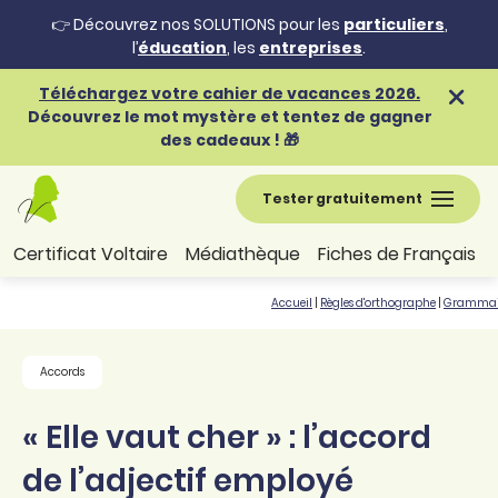
👉 Découvrez nos SOLUTIONS pour les
particuliers
,
l’
éducation
, les
entreprises
.
Téléchargez votre cahier de vacances 2026.
Découvrez le mot mystère et tentez de gagner
des cadeaux ! 🎁
Tester gratuitement
Certificat Voltaire
Médiathèque
Fiches de Français
Accueil
|
Règles d'orthographe
|
Grammai
Accords
« Elle vaut cher » : l’accord
de l’adjectif employé