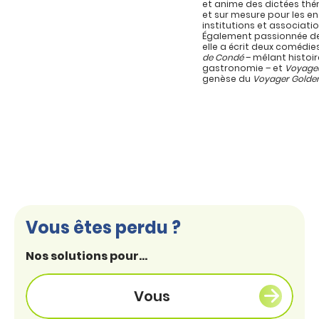
et anime des dictées th
et sur mesure pour les en
institutions et associatio
Également passionnée de
elle a écrit deux comédie
de Condé
– mêlant histoir
gastronomie – et
Voyage
genèse du
Voyager Golde
Vous êtes perdu ?
Nos solutions pour...
Vous