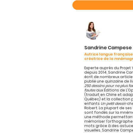
Sandrine Campese
Autrice langue française
créatrice de la mnémog
Experte auprès du Projet 
depuis 2014, Sandrine C
écrit de nombreux article
publié une quinzaine de l
250 dessins pour ne plus fa
fautes
aux Éditions de L’
(traduit en Chine et ada
Québec) et la collection 
enfants
Un petit dessin
che
Robert. La plupart de se
sont fondés sur la mném
une méthode permettan
mémoriser l’orthographe
mots grâce à des astuc
visuelles. Sandrine Campe