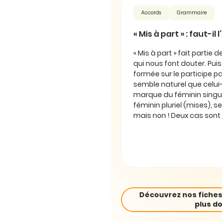
Accords
Grammaire
« Mis à part » : faut-il
« Mis à part » fait partie 
qui nous font douter. Puis
formée sur le participe pas
semble naturel que celui-
marque du féminin singul
féminin pluriel (mises), se
mais non ! Deux cas sont 
Découvrez nos fiches
plus do