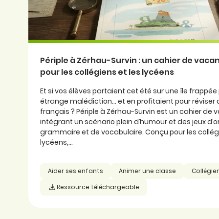
Périple à Zérhau-Survin : un cahier de vaca
pour les collégiens et les lycéens
Et si vos élèves partaient cet été sur une île frappée
étrange malédiction… et en profitaient pour réviser 
français ? Périple à Zérhau-Survin est un cahier de
intégrant un scénario plein d’humour et des jeux d’
grammaire et de vocabulaire. Conçu pour les collégi
lycéens,...
Aider ses enfants
Animer une classe
Collégie
Ressource téléchargeable