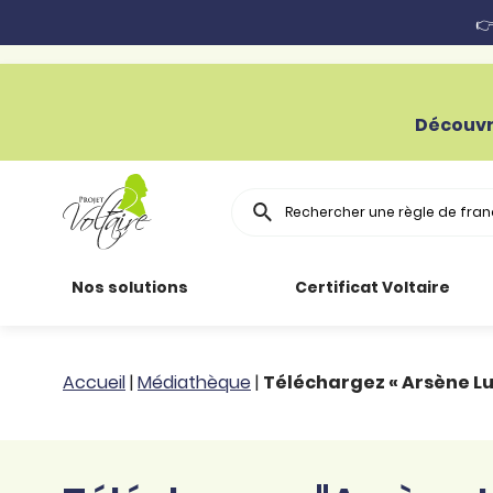
👉
Découvr
Rechercher
Nos solutions
Certificat Voltaire
Particuliers
Toutes nos
Conjugaison
Accueil
|
Médiathèque
|
Téléchargez « Arsène Lu
ressources
Entreprises
Grammaire
Améliorer son
français
Secteur public
Règle