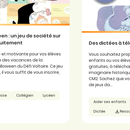
een : un jeu de société sur
atuitement
Des dictées à té
e et motivante pour vos élèves
Vous souhaitez prop
he des vacances de la
enfants ou vos élève
lloween du Défi Voltaire. Ce jeu
gratuites, à télécha
l vous suffit de vous inscrire,
imaginaire historiq
CM2. Sachez que vo
de jeux da...
asse
Collégien
Lycéen
Aider ses enfants
Dictée
Ress