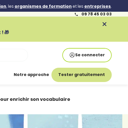
ion
, les
organismes de formation
et les
entreprises
.
09 78 45 03 03
! 🎁
Se connecter
Notre approche
Tester gratuitement
our enrichir son vocabulaire