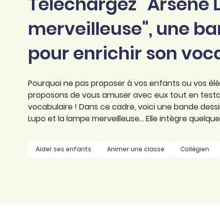
Téléchargez "Arsène 
professionnel
d’orthographe
Éducation
merveilleuse", une b
Animer une classe
Syntaxe
Organismes de
pour enrichir son voc
Aider ses enfants
formation
Toutes nos fiches
Certifier ses compétences
Accompagner ses
salariés
Pourquoi ne pas proposer à vos enfants ou vos élè
Évaluer le niveau de ses
proposons de vous amuser avec eux tout en testa
salariés
Explorer la langue
vocabulaire ! Dans ce cadre, voici une bande dess
française
Lupo et la lampe merveilleuse... Elle intègre quelq
Découvrir nos
ouvrages
Aider ses enfants
Animer une classe
Collégien
Témoignages