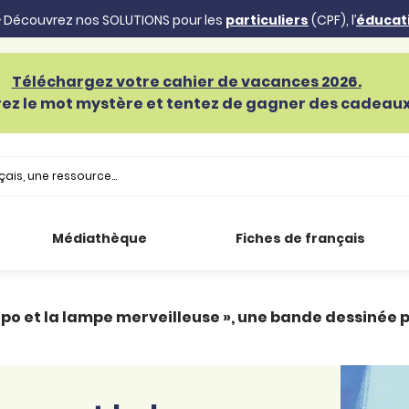
 Découvrez nos SOLUTIONS pour les
particuliers
(CPF), l’
éducat
Téléchargez votre cahier de vacances 2026.
ez le mot mystère et tentez de gagner des cadeaux 
Médiathèque
Fiches de français
po et la lampe merveilleuse », une bande dessinée p