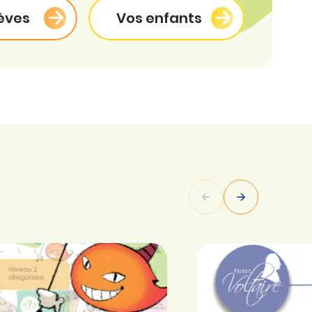
èves
Vos enfants