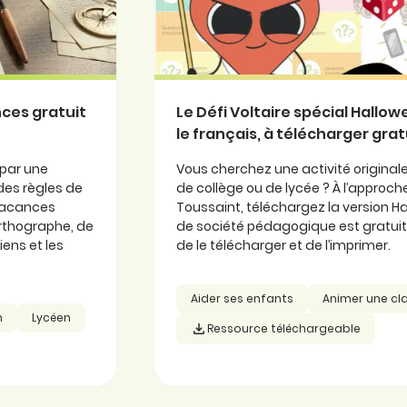
nces gratuit
Le Défi Voltaire spécial Hallow
le français, à télécharger gr
 par une
Vous cherchez une activité original
des règles de
de collège ou de lycée ? À l’approc
 vacances
Toussaint, téléchargez la version Ha
orthographe, de
de société pédagogique est gratuit, i
ens et les
de le télécharger et de l’imprimer.
Aider ses enfants
Animer une cl
n
Lycéen
Ressource téléchargeable