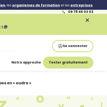
ion
, les
organismes de formation
et les
entreprises
.
09 78 45 03 03
! 🎁
Se connecter
Notre approche
Tester gratuitement
rbes en « oudre »