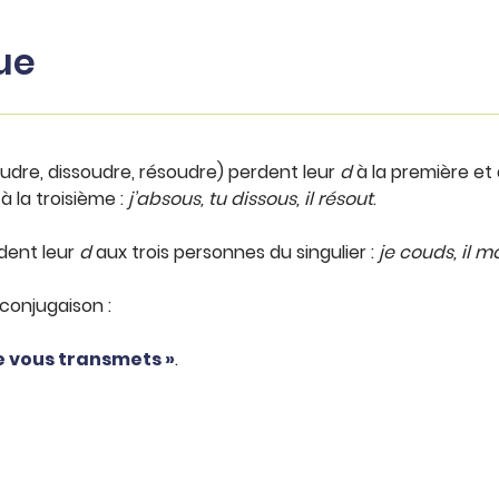
ue
udre, dissoudre, résoudre) perdent leur
d
à la première et
à la troisième :
j’absous, tu dissous, il résout
.
dent leur
d
aux trois personnes du singulier :
je couds, il 
conjugaison :
je vous transmets »
.