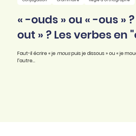
professionnel
d’orthographe
Éducation
« -ouds » ou « -ous » ?
Animer une classe
Syntaxe
Organismes de
Aider ses enfants
out » ? Les verbes en 
formation
Toutes nos fiches
Certifier ses compétences
Accompagner ses
salariés
Faut-il écrire « je
Évaluer le niveau de ses
mous
puis je dissous » ou « je mou
salariés
l’autre…
Explorer la langue
française
Découvrir nos
ouvrages
Témoignages