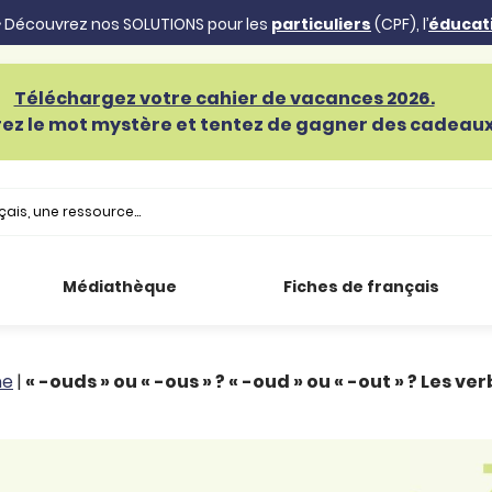
 Découvrez nos SOLUTIONS pour les
particuliers
(CPF), l’
éducat
Téléchargez votre cahier de vacances 2026.
ez le mot mystère et tentez de gagner des cadeaux 
Médiathèque
Fiches de français
he
|
« -ouds » ou « -ous » ? « -oud » ou « -out » ? Les ve