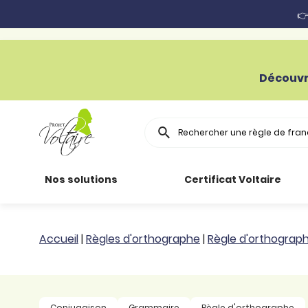
👉
Découvr
Rechercher
Nos solutions
Certificat Voltaire
Particuliers
Toutes nos
Conjugaison
Accueil
|
Règles d'orthographe
|
Règle d'orthograp
ressources
Entreprises
Grammaire
Améliorer son
français
Secteur public
Règle
Conjugaison
Grammaire
Règle d'orthographe