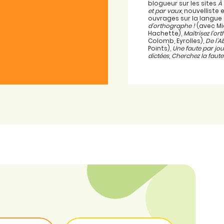
blogueur sur les sites
À
et par vaux
, nouvellist
ouvrages sur la langue 
d’orthographe !
(avec Mi
Hachette),
Maîtrisez l’o
Colomb, Eyrolles),
De l’A
Points),
Une faute par jou
dictées
,
Cherchez la faute