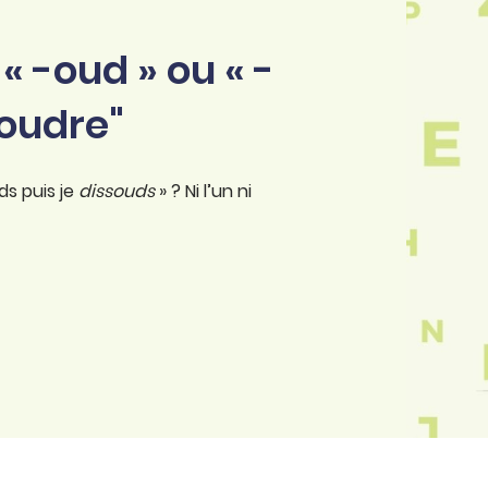
 « -oud » ou « -
"oudre"
ds puis je
dissouds
» ? Ni l’un ni