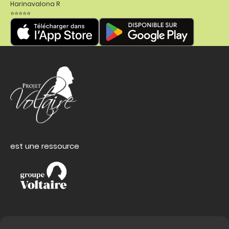
Harinavalona R
⭐⭐⭐⭐⭐
est une ressource