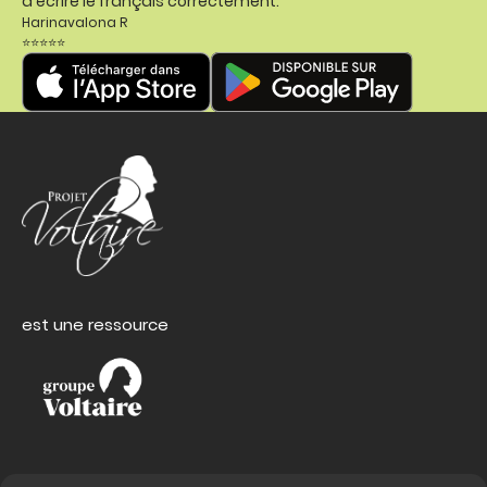
d'écrire le français correctement."
Harinavalona R
⭐⭐⭐⭐⭐
est une ressource