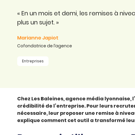
Certifier ses compétences
Accompagner ses
salariés
« En un mois et demi, les remises à niv
Évaluer le niveau de ses
salariés
plus un sujet. »
Explorer la langue
française
Marianne Japiot
Découvrir nos
Cofondatrice de l’agence
ouvrages
Entreprises
Témoignages
Chez Les Baleines, agence média lyonnaise, l’
crédibilité de l’entreprise. Pour leurs recrute
nécessaire, leur proposer une remise à nive
explique comment cet outil a transformé le