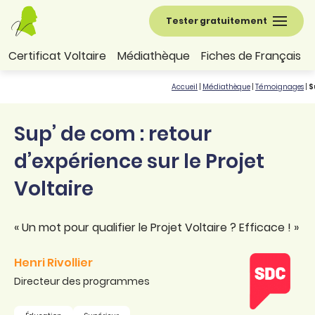
Tester gratuitement
Certificat Voltaire
Médiathèque
Fiches de Français
Accueil
|
Médiathèque
|
Témoignages
|
S
Sup’ de com : retour
d’expérience sur le Projet
Voltaire
« Un mot pour qualifier le Projet Voltaire ? Efficace ! »
Henri Rivollier
Directeur des programmes