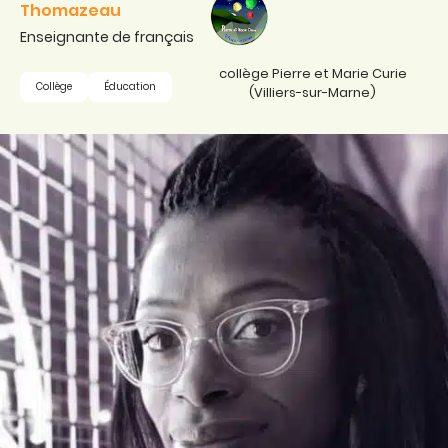
Thomazeau
Enseignante de français
collège Pierre et Marie Curie
Collège
Éducation
(Villiers-sur-Marne)