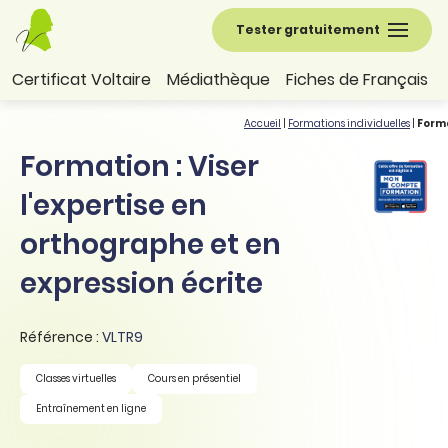
Tester gratuitement
Certificat Voltaire
Médiathèque
Fiches de Français
Accueil
|
Formations individuelles
|
Forma
Formation : Viser
l'expertise en
orthographe et en
expression écrite
Référence :
VLTR9
Classes virtuelles
Cours en présentiel
Entraînement en ligne