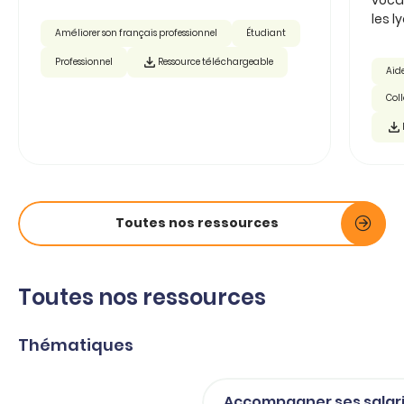
les ly
Améliorer son français professionnel
Étudiant
Professionnel
Ressource téléchargeable
Aide
Col
Toutes nos ressources
Toutes nos ressources
Thématiques
Accompagner ses salar