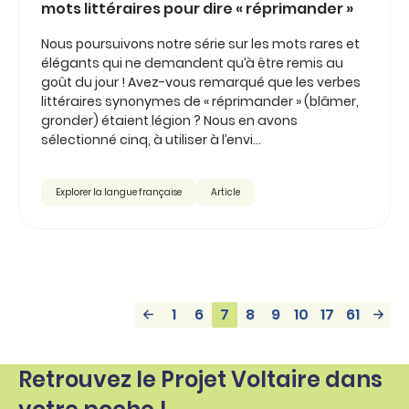
mots littéraires pour dire « réprimander »
Nous poursuivons notre série sur les mots rares et
élégants qui ne demandent qu’à être remis au
goût du jour ! Avez-vous remarqué que les verbes
littéraires synonymes de « réprimander » (blâmer,
gronder) étaient légion ? Nous en avons
sélectionné cinq, à utiliser à l’envi…
Explorer la langue française
Article
1
6
7
8
9
10
17
61
Retrouvez le Projet Voltaire dans