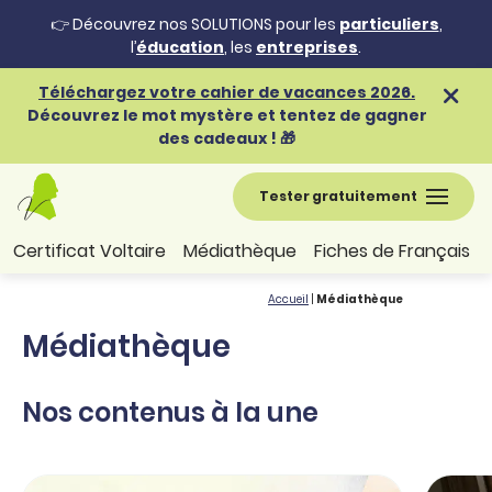
👉 Découvrez nos SOLUTIONS pour les
particuliers
,
l’
éducation
, les
entreprises
.
Téléchargez votre cahier de vacances 2026.
Découvrez le mot mystère et tentez de gagner
des cadeaux ! 🎁
Tester gratuitement
Certificat Voltaire
Médiathèque
Fiches de Français
Accueil
|
Médiathèque
Médiathèque
Nos contenus à la une