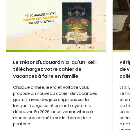
Le trésor d’Édouard N’a-qu’un-œil :
Péri
téléchargez votre cahier de
de v
vacances à faire en famille
coll
Chaque année, le Projet Voltaire vous
Et si
propose un nouveau cahier de vacances
île 
gratuit, avec des jeux originaux sur la
et en
langue française et un mot mystère à
de fr
découvrir. En 2026, nous vous invitons à
un c
mener une enquête sur le thème de la
scéna
piraterie.
d’or
vocab