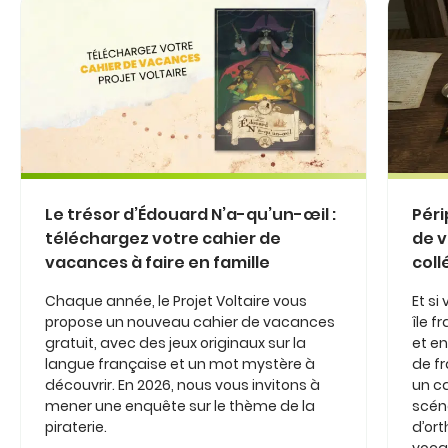
Le trésor d’Édouard N’a-qu’un-œil :
Péri
téléchargez votre cahier de
de v
vacances à faire en famille
coll
Chaque année, le Projet Voltaire vous
Et si
propose un nouveau cahier de vacances
île 
gratuit, avec des jeux originaux sur la
et en
langue française et un mot mystère à
de fr
découvrir. En 2026, nous vous invitons à
un c
mener une enquête sur le thème de la
scéna
piraterie.
d’or
vocab