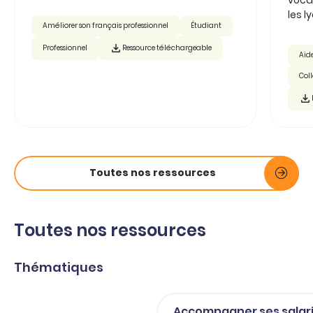
les ly
Améliorer son français professionnel
Étudiant
Professionnel
Ressource téléchargeable
Aide
Col
Toutes nos ressources
Toutes nos ressources
Thématiques
Accompagner ses salar