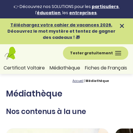
👉 Découvrez nos SOLUTIONS pour les
particuliers
,
l’
éducation
, les
entreprises
.
Téléchargez votre cahier de vacances 2026.
Découvrez le mot mystère et tentez de gagner
des cadeaux ! 🎁
Tester gratuitement
Certificat Voltaire
Médiathèque
Fiches de Français
Accueil
|
Médiathèque
Médiathèque
Nos contenus à la une