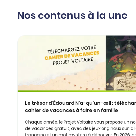
professionnel
d’orthographe
Éducation
Nos contenus à la une
Animer une classe
Syntaxe
Organismes de
Aider ses enfants
formation
Toutes nos fiches
Certifier ses compétences
Accompagner ses
salariés
Évaluer le niveau de ses
salariés
Explorer la langue
française
Découvrir nos
ouvrages
Le trésor d’Édouard N’a-qu’un-œil : télécha
Témoignages
cahier de vacances à faire en famille
Chaque année, le Projet Voltaire vous propose un n
de vacances gratuit, avec des jeux originaux sur la
française et un mot mystère à découvrir. En 2026, 