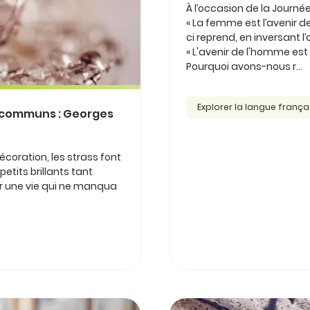
À l’occasion de la Journ
« La femme est l’avenir de
ci reprend, en inversant l
« L'avenir de l'homme est 
Pourquoi avons-nous r...
Explorer la langue frança
s communs : Georges
coration, les strass font
etits brillants tant
sur une vie qui ne manqua