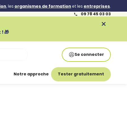
ion
, les
organismes de formation
et les
entreprises
.
09 78 45 03 03
! 🎁
Se connecter
Notre approche
Tester gratuitement