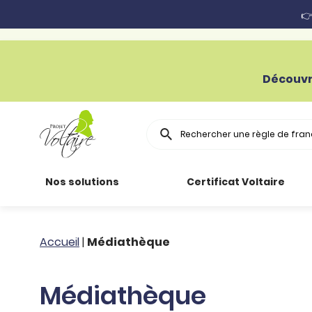
👉
Découvr
Rechercher
Nos solutions
Certificat Voltaire
Particuliers
Toutes nos
Conjugaison
Accueil
|
Médiathèque
ressources
Entreprises
Grammaire
Médiathèque
Améliorer son
français
Secteur public
Règle