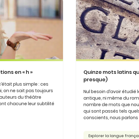
ions en « h »
Quinze mots latins q
presque)
’était plus simple : ces
hui, on ne sait pas toujours
Nul besoin d’avoir étudié l
 auteurs du théâtre
antique, ni même du roman
ont chacune leur subtilité
nombre de mots que nous
qui sont passés tels quel
conscients, nous parlons la
Explorer la langue frança