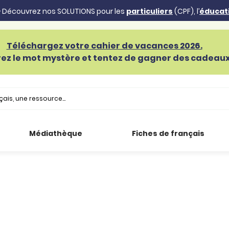
 Découvrez nos SOLUTIONS pour les
particuliers
(CPF), l’
éducat
Téléchargez votre cahier de vacances 2026.
ez le mot mystère et tentez de gagner des cadeaux 
Médiathèque
Fiches de français