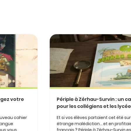
rgez votre
Périple à Zérhau-Survin : un c
pour les collégiens et les lycé
ouveau cahier
Et si vos élèves partaient cet été su
 langue
étrange malédiction… et en profitaie
nous vous
français ? Périple à Zérhau-Survin 