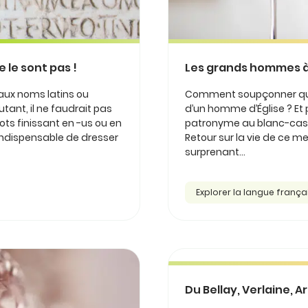
e le sont pas !
Les grands hommes à l
 aux noms latins ou
Comment soupçonner que l
utant, il ne faudrait pas
d’un homme d’Église ? Et 
ots finissant en -us ou en
patronyme au blanc-cass
 indispensable de dresser
Retour sur la vie de ce 
surprenant...
Explorer la langue frança
Du Bellay, Verlaine, A