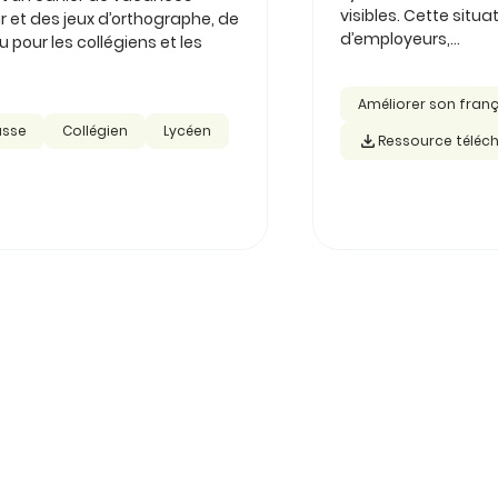
visibles. Cette sit
r et des jeux d’orthographe, de
d’employeurs,...
pour les collégiens et les
Améliorer son fran
asse
Collégien
Lycéen
Ressource téléc