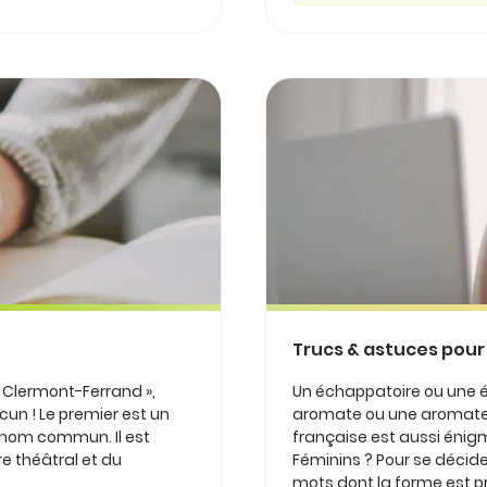
Trucs & astuces pour
« Clermont-Ferrand »,
Un échappatoire ou une é
ucun ! Le premier est un
aromate ou une aromate 
n nom commun. Il est
française est aussi énig
re théâtral et du
Féminins ? Pour se décider
mots dont la forme est pr