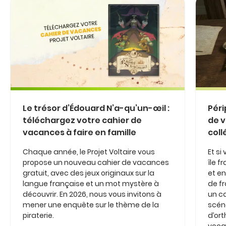
Le trésor d’Édouard N’a-qu’un-œil :
Péri
téléchargez votre cahier de
de v
vacances à faire en famille
coll
Chaque année, le Projet Voltaire vous
Et si
propose un nouveau cahier de vacances
île 
gratuit, avec des jeux originaux sur la
et en
langue française et un mot mystère à
de fr
découvrir. En 2026, nous vous invitons à
un c
mener une enquête sur le thème de la
scéna
piraterie.
d’or
vocab