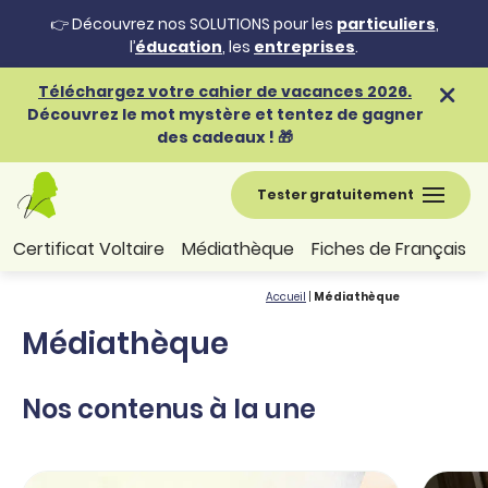
👉 Découvrez nos SOLUTIONS pour les
particuliers
,
l’
éducation
, les
entreprises
.
Téléchargez votre cahier de vacances 2026.
Découvrez le mot mystère et tentez de gagner
des cadeaux ! 🎁
Tester gratuitement
Certificat Voltaire
Médiathèque
Fiches de Français
Accueil
|
Médiathèque
Médiathèque
Nos contenus à la une