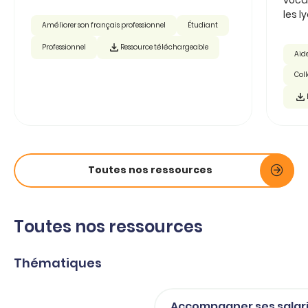
les ly
Améliorer son français professionnel
Étudiant
Professionnel
Ressource téléchargeable
Aide
Col
Toutes nos ressources
Toutes nos ressources
Thématiques
Accompagner ses salar