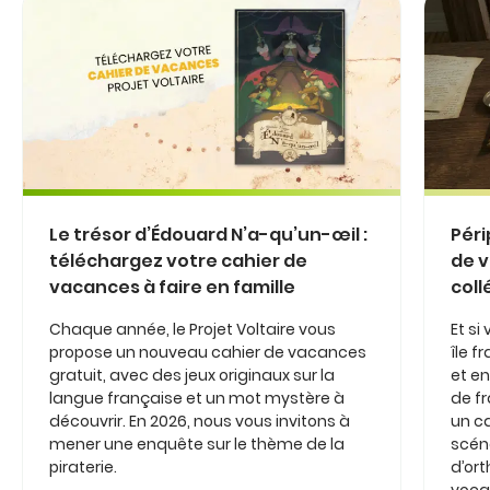
Le trésor d’Édouard N’a-qu’un-œil :
Péri
téléchargez votre cahier de
de v
vacances à faire en famille
coll
Chaque année, le Projet Voltaire vous
Et si
propose un nouveau cahier de vacances
île 
gratuit, avec des jeux originaux sur la
et en
langue française et un mot mystère à
de fr
découvrir. En 2026, nous vous invitons à
un c
mener une enquête sur le thème de la
scéna
piraterie.
d’or
vocab