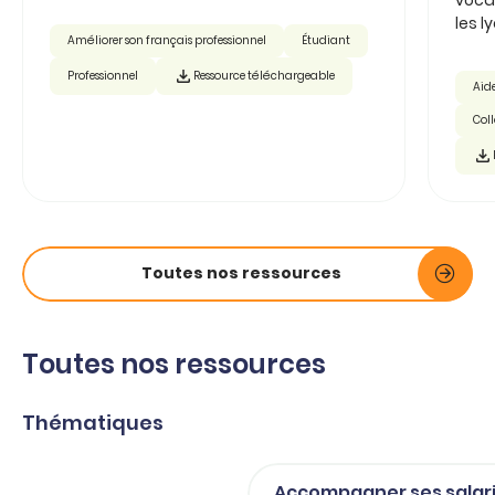
les ly
Améliorer son français professionnel
Étudiant
Professionnel
Ressource téléchargeable
Aide
Col
Toutes nos ressources
Toutes nos ressources
Thématiques
Accompagner ses salar