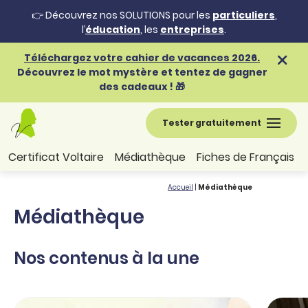
👉 Découvrez nos SOLUTIONS pour les
particuliers
,
l’
éducation
, les
entreprises
.
Téléchargez votre cahier de vacances 2026.
Découvrez le mot mystère et tentez de gagner
des cadeaux ! 🎁
Tester gratuitement
Certificat Voltaire
Médiathèque
Fiches de Français
Accueil
|
Médiathèque
Médiathèque
Nos contenus à la une