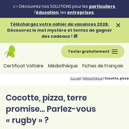
👉 Découvrez nos SOLUTIONS pour les
particuliers
,
l’
éducation
, les
entreprises
.
Téléchargez votre cahier de vacances 2026.
Découvrez le mot mystère et tentez de gagner
des cadeaux ! 🎁
Tester gratuitement
Certificat Voltaire
Médiathèque
Fiches de Français
Accueil
|
Médiathèque
|
Cocotte, pizza
Cocotte, pizza, terre
promise... Parlez-vous
« rugby » ?