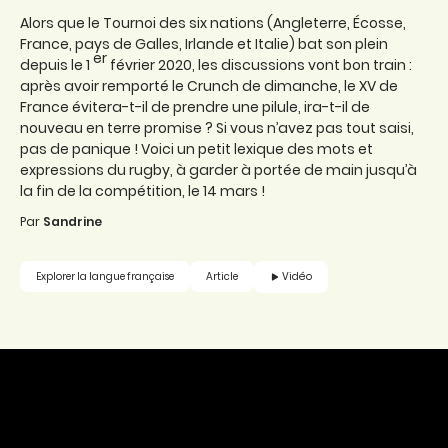
Alors que le Tournoi des six nations (Angleterre, Écosse,
France, pays de Galles, Irlande et Italie) bat son plein
er
depuis le 1
février 2020, les discussions vont bon train :
après avoir remporté le Crunch de dimanche, le XV de
France évitera-t-il de prendre une pilule, ira-t-il de
nouveau en terre promise ? Si vous n’avez pas tout saisi,
pas de panique ! Voici un petit lexique des mots et
expressions du rugby, à garder à portée de main jusqu’à
la fin de la compétition, le 14 mars !
Par
Sandrine
Vidéo
Explorer la langue française
Article