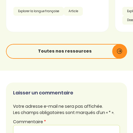
Explorer la langue française
Article
Expl
Doss
Toutes nos ressources
Laisser un commentaire
Votre adresse e-mail ne sera pas affichée.
Les champs obligatoires sont marqués d’un « * ».
Commentaire
*