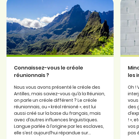
Connaissez-vous le créole
Minc
réunionnais ?
les 
Nous vous avons présenté le créole des
Oh ! 
Antilles, mais saviez-vous qu’à la Réunion,
inter
on parle un créole différent ? Le créole
vous 
réunionnais, ou « kréol rénioné », est lui
des 
aussi créé sur la base du français, mais
d’exp
avec d’autres influences linguistiques.
! », 
Langue parlée à l’origine par les esclaves,
vos p
elle s’est aujourd’hui répandue sur...
pas é