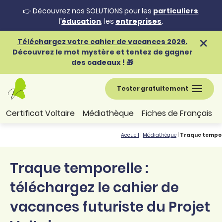
👉 Découvrez nos SOLUTIONS pour les
particuliers
,
l’
éducation
, les
entreprises
.
Téléchargez votre cahier de vacances 2026.
Découvrez le mot mystère et tentez de gagner
des cadeaux ! 🎁
Tester gratuitement
Certificat Voltaire
Médiathèque
Fiches de Français
Accueil
|
Médiathèque
|
Traque tempore
Traque temporelle :
téléchargez le cahier de
vacances futuriste du Projet