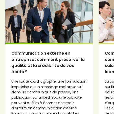
Communication externe en
Com
entreprise : comment préserver la
com
qualité et la crédibilité de vos
sala
écrits ?
les
Une faute d’orthographe, une formulation
La c
imprécise ou un message mal structuré
sur l
dans un communiqué de presse, une
équi
publication sur LinkedIn ou une publicité
les c
peuvent suffire à écorner des mois
d’or
d’efforts en communication externe.
Les 
Pourtant, dans l’urgence du quotidien,
hésit