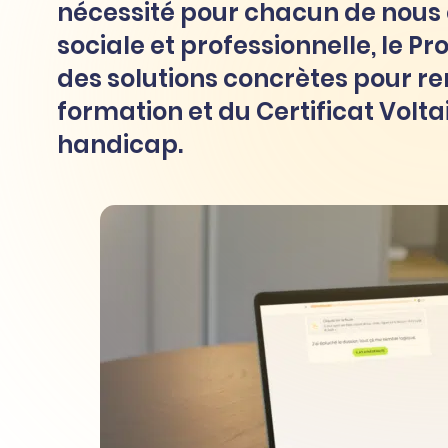
nécessité pour chacun de nous e
Certifier ses compétences
Accompagner ses
salariés
sociale et professionnelle, le Pr
Évaluer le niveau de ses
salariés
des solutions concrètes pour ren
Explorer la langue
française
formation et du Certificat Volt
handicap.
Découvrir nos
ouvrages
Témoignages