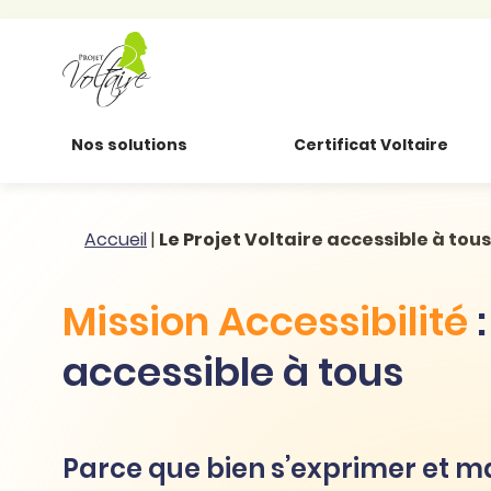
Nos solutions
Certificat Voltaire
Particuliers
Toutes nos
Conjugaison
Accueil
|
Le Projet Voltaire accessible à tous
ressources
Entreprises
Grammaire
Mission Accessibilité
:
Améliorer son
français
Secteur public
Règle
professionnel
accessible à tous
d’orthographe
Éducation
Animer une classe
Syntaxe
Organismes de
Aider ses enfants
formation
Toutes nos fiches
Parce que bien s’exprimer et ma