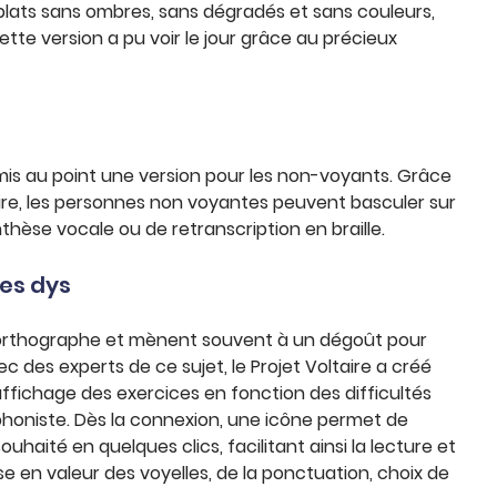
 plats sans ombres, sans dégradés et sans couleurs,
te version a pu voir le jour grâce au précieux
 a mis au point une version pour les non-voyants. Grâce
aire, les personnes non voyantes peuvent basculer sur
thèse vocale ou de retranscription en braille.
les dys
l’orthographe et mènent souvent à un dégoût pour
c des experts de ce sujet, le Projet Voltaire a créé
ffichage des exercices en fonction des difficultés
oniste. Dès la connexion, une icône permet de
uhaité en quelques clics, facilitant ainsi la lecture et
e en valeur des voyelles, de la ponctuation, choix de