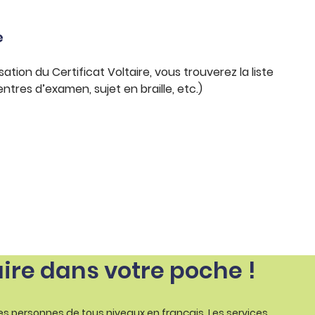
e
on du Certificat Voltaire, vous trouverez la liste
entres d’examen, sujet en braille, etc.)
aire dans votre poche !
les personnes de tous niveaux en français. Les services