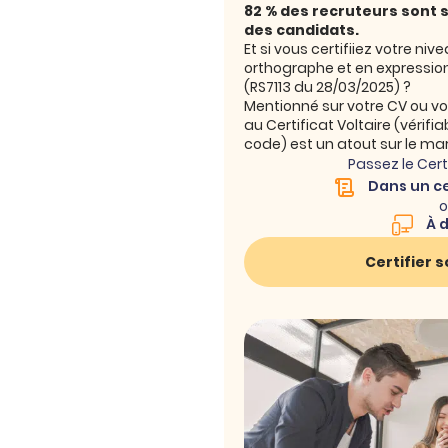
82 % des recruteurs sont 
des candidats.
Et si vous certifiiez votre ni
orthographe et en expression
(RS7113 du 28/03/2025) ?
Mentionné sur votre CV ou votr
au Certificat Voltaire (vérifia
code) est un atout sur le mar
Passez le Certi
Dans un c
o
À d
Certifier 